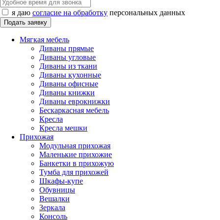
я даю
согласие на обработку
персональных данных
Мягкая мебель
Диваны прямые
Диваны угловые
Диваны из ткани
Диваны кухонные
Диваны офисные
Диваны книжки
Диваны еврокнижки
Бескаркасная мебель
Кресла
Кресла мешки
Прихожая
Модульная прихожая
Маленькие прихожие
Банкетки в прихожую
Тумба для прихожей
Шкафы-купе
Обувницы
Вешалки
Зеркала
Консоль