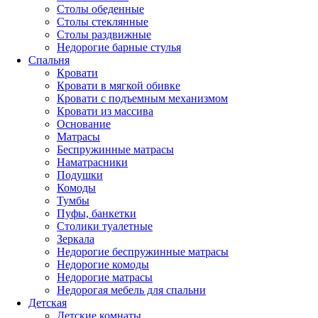
Столы обеденные
Столы стеклянные
Столы раздвижные
Недорогие барные стулья
Спальня
Кровати
Кровати в мягкой обивке
Кровати с подъемным механизмом
Кровати из массива
Основание
Матрасы
Беспружинные матрасы
Наматрасники
Подушки
Комоды
Тумбы
Пуфы, банкетки
Столики туалетные
Зеркала
Недорогие беспружинные матрасы
Недорогие комоды
Недорогие матрасы
Недорогая мебель для спальни
Детская
Детские комнаты