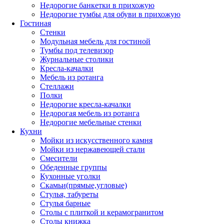
Недорогие банкетки в прихожую
Недорогие тумбы для обуви в прихожую
Гостиная
Стенки
Модульная мебель для гостиной
Тумбы под телевизор
Журнальные столики
Кресла-качалки
Мебель из ротанга
Стеллажи
Полки
Недорогие кресла-качалки
Недорогая мебель из ротанга
Недорогие мебельные стенки
Кухни
Мойки из искусственного камня
Мойки из нержавеющей стали
Смесители
Обеденные группы
Кухонные уголки
Скамьи(прямые,угловые)
Стулья, табуреты
Стулья барные
Столы с плиткой и керамогранитом
Столы книжка