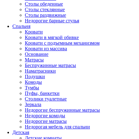
Столы обеденные
Столы стеклянные
Столы раздвижные
Недорогие барные стулья
Спальня
Кровати
Кровати в мягкой обивке
Кровати с подъемным механизмом
Кровати из массива
Основание
Матрасы
Беспружинные матрасы
Наматрасники
Подушки
Комоды
Тумбы
Пуфы, банкетки
Столики туалетные
Зеркала
Недорогие беспружинные матрасы
Недорогие комоды
Недорогие матрасы
Недорогая мебель для спальни
Детская
Детские комнаты