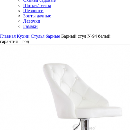
Скамьи садовые
Шатры/Тенты
Шезлонги
Зонты дачные
Лавочки
Гамаки
Главная
Кухни
Стулья барные
Барный стул N-94 белый
гарантия
1 год