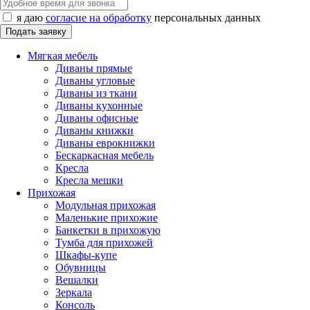
я даю
согласие на обработку
персональных данных
Мягкая мебель
Диваны прямые
Диваны угловые
Диваны из ткани
Диваны кухонные
Диваны офисные
Диваны книжки
Диваны еврокнижки
Бескаркасная мебель
Кресла
Кресла мешки
Прихожая
Модульная прихожая
Маленькие прихожие
Банкетки в прихожую
Тумба для прихожей
Шкафы-купе
Обувницы
Вешалки
Зеркала
Консоль