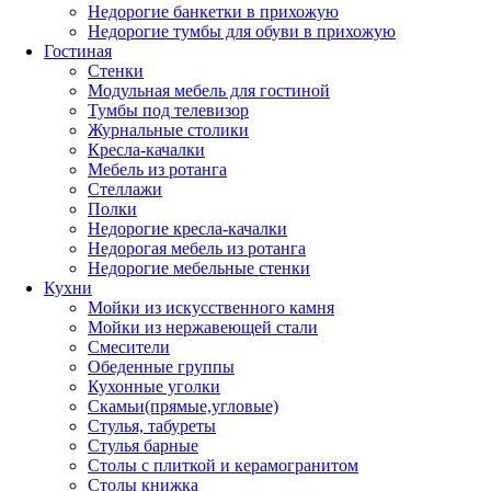
Недорогие банкетки в прихожую
Недорогие тумбы для обуви в прихожую
Гостиная
Стенки
Модульная мебель для гостиной
Тумбы под телевизор
Журнальные столики
Кресла-качалки
Мебель из ротанга
Стеллажи
Полки
Недорогие кресла-качалки
Недорогая мебель из ротанга
Недорогие мебельные стенки
Кухни
Мойки из искусственного камня
Мойки из нержавеющей стали
Смесители
Обеденные группы
Кухонные уголки
Скамьи(прямые,угловые)
Стулья, табуреты
Стулья барные
Столы с плиткой и керамогранитом
Столы книжка