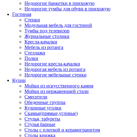
Недорогие банкетки в прихожую
Недорогие тумбы для обуви в прихожую
Гостиная
Стенки
Модульная мебель для гостиной
Тумбы под телевизор
Журнальные столики
Кресла-качалки
Мебель из ротанга
Стеллажи
Полки
Недорогие кресла-качалки
Недорогая мебель из ротанга
Недорогие мебельные стенки
Кухни
Мойки из искусственного камня
Мойки из нержавеющей стали
Смесители
Обеденные группы
Кухонные уголки
Скамьи(прямые,угловые)
Стулья, табуреты
Стулья барные
Столы с плиткой и керамогранитом
Столы книжка