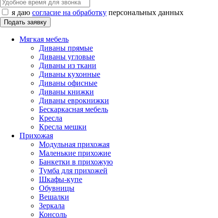
я даю
согласие на обработку
персональных данных
Мягкая мебель
Диваны прямые
Диваны угловые
Диваны из ткани
Диваны кухонные
Диваны офисные
Диваны книжки
Диваны еврокнижки
Бескаркасная мебель
Кресла
Кресла мешки
Прихожая
Модульная прихожая
Маленькие прихожие
Банкетки в прихожую
Тумба для прихожей
Шкафы-купе
Обувницы
Вешалки
Зеркала
Консоль