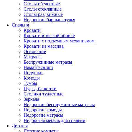
Столы обеденные
Столы стеклянные
Столы раздвижные
Недорогие барные стулья
Спальня
Кровати
Кровати в мягкой обивке
Кровати с подъемным механизмом
Кровати из массива
Основание
Матрасы
Беспружинные матрасы
Наматрасники
Подушки
Комоды
Тумбы
Пуфы, банкетки
Столики туалетные
Зеркала
Недорогие беспружинные матрасы
Недорогие комоды
Недорогие матрасы
Недорогая мебель для спальни
Детская
Детские комнаты