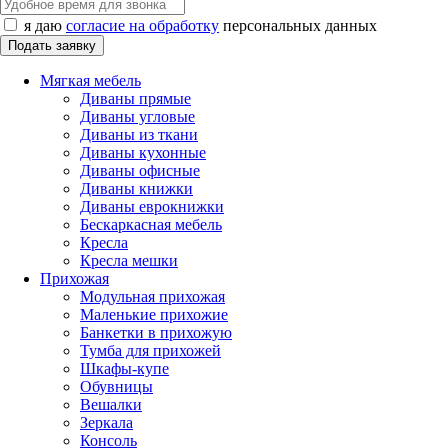
я даю
согласие на обработку
персональных данных
Мягкая мебель
Диваны прямые
Диваны угловые
Диваны из ткани
Диваны кухонные
Диваны офисные
Диваны книжки
Диваны еврокнижки
Бескаркасная мебель
Кресла
Кресла мешки
Прихожая
Модульная прихожая
Маленькие прихожие
Банкетки в прихожую
Тумба для прихожей
Шкафы-купе
Обувницы
Вешалки
Зеркала
Консоль