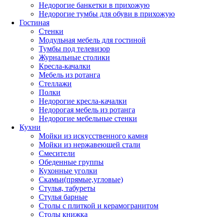
Недорогие банкетки в прихожую
Недорогие тумбы для обуви в прихожую
Гостиная
Стенки
Модульная мебель для гостиной
Тумбы под телевизор
Журнальные столики
Кресла-качалки
Мебель из ротанга
Стеллажи
Полки
Недорогие кресла-качалки
Недорогая мебель из ротанга
Недорогие мебельные стенки
Кухни
Мойки из искусственного камня
Мойки из нержавеющей стали
Смесители
Обеденные группы
Кухонные уголки
Скамьи(прямые,угловые)
Стулья, табуреты
Стулья барные
Столы с плиткой и керамогранитом
Столы книжка