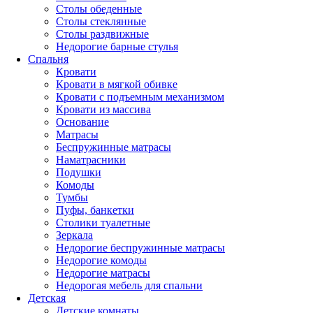
Столы обеденные
Столы стеклянные
Столы раздвижные
Недорогие барные стулья
Спальня
Кровати
Кровати в мягкой обивке
Кровати с подъемным механизмом
Кровати из массива
Основание
Матрасы
Беспружинные матрасы
Наматрасники
Подушки
Комоды
Тумбы
Пуфы, банкетки
Столики туалетные
Зеркала
Недорогие беспружинные матрасы
Недорогие комоды
Недорогие матрасы
Недорогая мебель для спальни
Детская
Детские комнаты