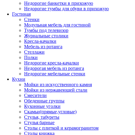
Недорогие банкетки в прихожую
Недорогие тумбы для обуви в прихожую
Гостиная
Стенки
Модульная мебель для гостиной
Тумбы под телевизор
Журнальные столики
Кресла-качалки
Мебель из ротанга
Стеллажи
Полки
Недорогие кресла-качалки
Недорогая мебель из ротанга
Недорогие мебельные стенки
Кухни
Мойки из искусственного камня
Мойки из нержавеющей стали
Смесители
Обеденные группы
Кухонные уголки
Скамьи(прямые,угловые)
Стулья, табуреты
Стулья барные
Столы с плиткой и керамогранитом
Столы книжка