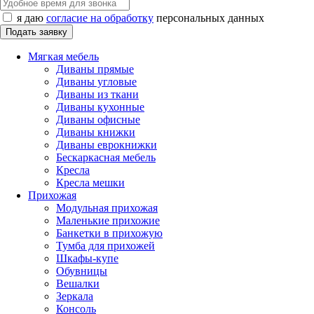
я даю
согласие на обработку
персональных данных
Мягкая мебель
Диваны прямые
Диваны угловые
Диваны из ткани
Диваны кухонные
Диваны офисные
Диваны книжки
Диваны еврокнижки
Бескаркасная мебель
Кресла
Кресла мешки
Прихожая
Модульная прихожая
Маленькие прихожие
Банкетки в прихожую
Тумба для прихожей
Шкафы-купе
Обувницы
Вешалки
Зеркала
Консоль