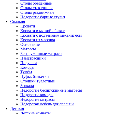
Столы обеденные
Столы стеклянные
Столы раздвижные
Недорогие барные стулья
Спальня
Кровати
Кровати в мягкой обивке
Кровати с подъемным механизмом
Кровати из массива
Основание
Матрасы
Беспружинные матрасы
Наматрасники
Подушки
Комоды
Тумбы
Пуфы, банкетки
Столики туалетные
Зеркала
Недорогие беспружинные матрасы
Недорогие комоды
Недорогие матрасы
Недорогая мебель для спальни
Детская
Детские комнаты