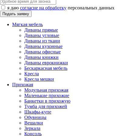
я даю
согласие на обработку
персональных данных
Мягкая мебель
Диваны прямые
Диваны угловые
Диваны из ткани
Диваны кухонные
Диваны офисные
Диваны книжки
Диваны еврокнижки
Бескаркасная мебель
Кресла
Кресла мешки
Прихожая
Модульная прихожая
Маленькие прихожие
Банкетки в прихожую
Тумба для прихожей
Шкафы-купе
Обувницы
Вешалки
Зеркала
Консоль