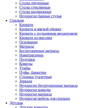
Столы обеденные
Столы стеклянные
Столы раздвижные
Недорогие барные стулья
Спальня
Кровати
Кровати в мягкой обивке
Кровати с подъемным механизмом
Кровати из массива
Основание
Матрасы
Беспружинные матрасы
Наматрасники
Подушки
Комоды
Тумбы
Пуфы, банкетки
Столики туалетные
Зеркала
Недорогие беспружинные матрасы
Недорогие комоды
Недорогие матрасы
Недорогая мебель для спальни
Детская
Детские комнаты