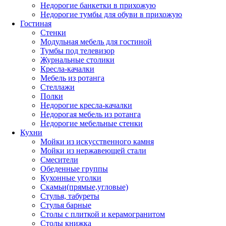
Недорогие банкетки в прихожую
Недорогие тумбы для обуви в прихожую
Гостиная
Стенки
Модульная мебель для гостиной
Тумбы под телевизор
Журнальные столики
Кресла-качалки
Мебель из ротанга
Стеллажи
Полки
Недорогие кресла-качалки
Недорогая мебель из ротанга
Недорогие мебельные стенки
Кухни
Мойки из искусственного камня
Мойки из нержавеющей стали
Смесители
Обеденные группы
Кухонные уголки
Скамьи(прямые,угловые)
Стулья, табуреты
Стулья барные
Столы с плиткой и керамогранитом
Столы книжка