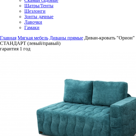
Скамьи садовые
Шатры/Тенты
Шезлонги
Зонты дачные
Лавочки
Гамаки
Главная
Мягкая мебель
Диваны прямые
Диван-кровать "Орион"
СТАНДАРТ (левый/правый)
гарантия
1 год