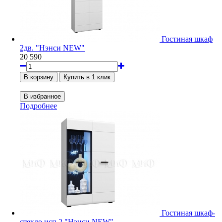
Гостиная шкаф
2дв. "Нэнси NEW"
20 590
Подробнее
Гостиная шкаф-
стекло исп.2 "Нэнси NEW"