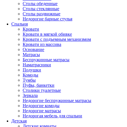
Столы обеденные
Столы стеклянные
Столы раздвижные
Недорогие барные стулья
Спальня
Кровати
Кровати в мягкой обивке
Кровати с подъемным механизмом
Кровати из массива
Основание
Матрасы
Беспружинные матрасы
Наматрасники
Подушки
Комоды
Тумбы
Пуфы, банкетки
Столики туалетные
Зеркала
Недорогие беспружинные матрасы
Недорогие комоды
Недорогие матрасы
Недорогая мебель для спальни
Детская
Детские комнаты