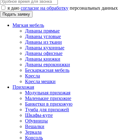
я даю
согласие на обработку
персональных данных
Мягкая мебель
Диваны прямые
Диваны угловые
Диваны из ткани
Диваны кухонные
Диваны офисные
Диваны книжки
Диваны еврокнижки
Бескаркасная мебель
Кресла
Кресла мешки
Прихожая
Модульная прихожая
Маленькие прихожие
Банкетки в прихожую
Тумба для прихожей
Шкафы-купе
Обувницы
Вешалки
Зеркала
Консоль