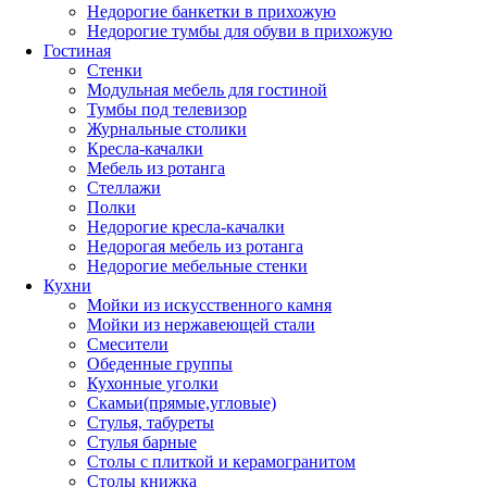
Недорогие банкетки в прихожую
Недорогие тумбы для обуви в прихожую
Гостиная
Стенки
Модульная мебель для гостиной
Тумбы под телевизор
Журнальные столики
Кресла-качалки
Мебель из ротанга
Стеллажи
Полки
Недорогие кресла-качалки
Недорогая мебель из ротанга
Недорогие мебельные стенки
Кухни
Мойки из искусственного камня
Мойки из нержавеющей стали
Смесители
Обеденные группы
Кухонные уголки
Скамьи(прямые,угловые)
Стулья, табуреты
Стулья барные
Столы с плиткой и керамогранитом
Столы книжка