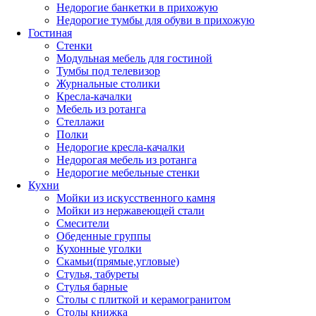
Недорогие банкетки в прихожую
Недорогие тумбы для обуви в прихожую
Гостиная
Стенки
Модульная мебель для гостиной
Тумбы под телевизор
Журнальные столики
Кресла-качалки
Мебель из ротанга
Стеллажи
Полки
Недорогие кресла-качалки
Недорогая мебель из ротанга
Недорогие мебельные стенки
Кухни
Мойки из искусственного камня
Мойки из нержавеющей стали
Смесители
Обеденные группы
Кухонные уголки
Скамьи(прямые,угловые)
Стулья, табуреты
Стулья барные
Столы с плиткой и керамогранитом
Столы книжка