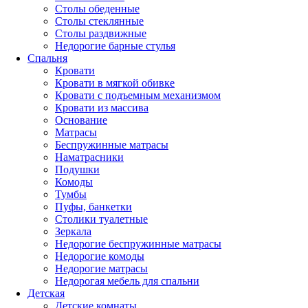
Столы обеденные
Столы стеклянные
Столы раздвижные
Недорогие барные стулья
Спальня
Кровати
Кровати в мягкой обивке
Кровати с подъемным механизмом
Кровати из массива
Основание
Матрасы
Беспружинные матрасы
Наматрасники
Подушки
Комоды
Тумбы
Пуфы, банкетки
Столики туалетные
Зеркала
Недорогие беспружинные матрасы
Недорогие комоды
Недорогие матрасы
Недорогая мебель для спальни
Детская
Детские комнаты