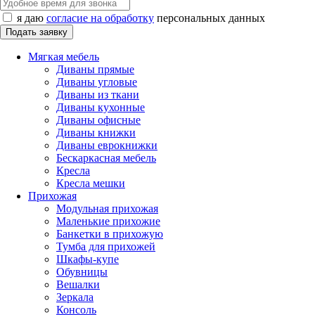
я даю
согласие на обработку
персональных данных
Мягкая мебель
Диваны прямые
Диваны угловые
Диваны из ткани
Диваны кухонные
Диваны офисные
Диваны книжки
Диваны еврокнижки
Бескаркасная мебель
Кресла
Кресла мешки
Прихожая
Модульная прихожая
Маленькие прихожие
Банкетки в прихожую
Тумба для прихожей
Шкафы-купе
Обувницы
Вешалки
Зеркала
Консоль