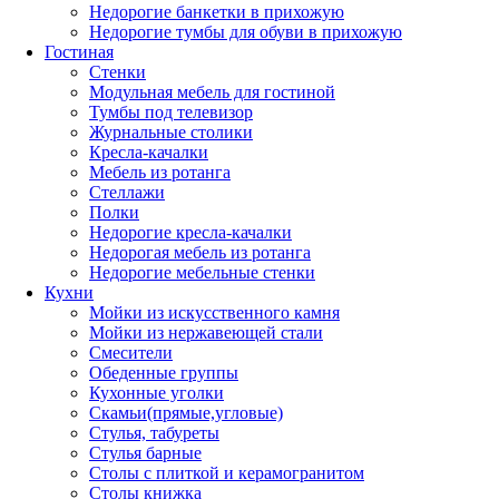
Недорогие банкетки в прихожую
Недорогие тумбы для обуви в прихожую
Гостиная
Стенки
Модульная мебель для гостиной
Тумбы под телевизор
Журнальные столики
Кресла-качалки
Мебель из ротанга
Стеллажи
Полки
Недорогие кресла-качалки
Недорогая мебель из ротанга
Недорогие мебельные стенки
Кухни
Мойки из искусственного камня
Мойки из нержавеющей стали
Смесители
Обеденные группы
Кухонные уголки
Скамьи(прямые,угловые)
Стулья, табуреты
Стулья барные
Столы с плиткой и керамогранитом
Столы книжка