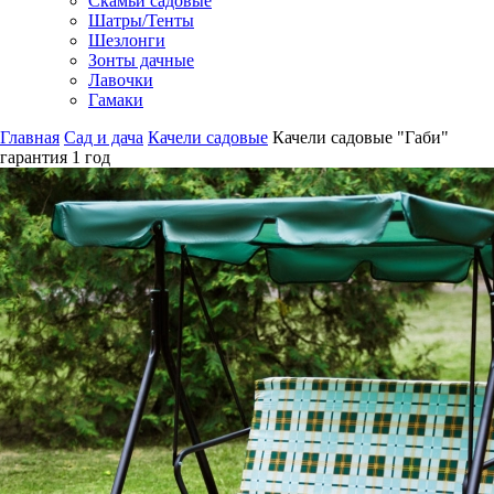
Скамьи садовые
Шатры/Тенты
Шезлонги
Зонты дачные
Лавочки
Гамаки
Главная
Сад и дача
Качели садовые
Качели садовые "Габи"
гарантия
1 год