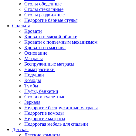
Столы обеденные
Столы стеклянные
Столы раздвижные
Недорогие барные стулья
Спальня
Кровати
Кровати в мягкой обивке
Кровати с подъемным механизмом
Кровати из массива
Основание
Матрасы
Беспружинные матрасы
Наматрасники
Подушки
Комоды
Тумбы
Пуфы, банкетки
Столики туалетные
Зеркала
Недорогие беспружинные матрасы
Недорогие комоды
Недорогие матрасы
Недорогая мебель для спальни
Детская
Детские комнаты