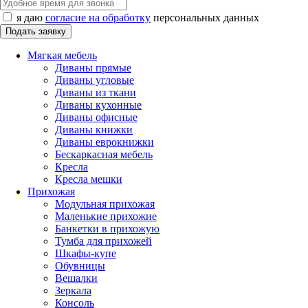
я даю
согласие на обработку
персональных данных
Мягкая мебель
Диваны прямые
Диваны угловые
Диваны из ткани
Диваны кухонные
Диваны офисные
Диваны книжки
Диваны еврокнижки
Бескаркасная мебель
Кресла
Кресла мешки
Прихожая
Модульная прихожая
Маленькие прихожие
Банкетки в прихожую
Тумба для прихожей
Шкафы-купе
Обувницы
Вешалки
Зеркала
Консоль