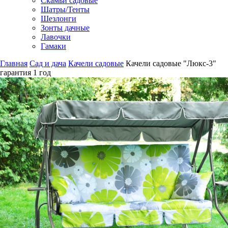
Скамьи садовые
Шатры/Тенты
Шезлонги
Зонты дачные
Лавочки
Гамаки
Главная
Сад и дача
Качели садовые
Качели садовые "Люкс-3"
гарантия
1 год