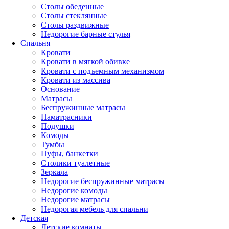
Столы обеденные
Столы стеклянные
Столы раздвижные
Недорогие барные стулья
Спальня
Кровати
Кровати в мягкой обивке
Кровати с подъемным механизмом
Кровати из массива
Основание
Матрасы
Беспружинные матрасы
Наматрасники
Подушки
Комоды
Тумбы
Пуфы, банкетки
Столики туалетные
Зеркала
Недорогие беспружинные матрасы
Недорогие комоды
Недорогие матрасы
Недорогая мебель для спальни
Детская
Детские комнаты