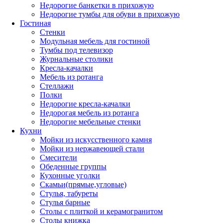
Недорогие банкетки в прихожую
Недорогие тумбы для обуви в прихожую
Гостиная
Стенки
Модульная мебель для гостиной
Тумбы под телевизор
Журнальные столики
Кресла-качалки
Мебель из ротанга
Стеллажи
Полки
Недорогие кресла-качалки
Недорогая мебель из ротанга
Недорогие мебельные стенки
Кухни
Мойки из искусственного камня
Мойки из нержавеющей стали
Смесители
Обеденные группы
Кухонные уголки
Скамьи(прямые,угловые)
Стулья, табуреты
Стулья барные
Столы с плиткой и керамогранитом
Столы книжка