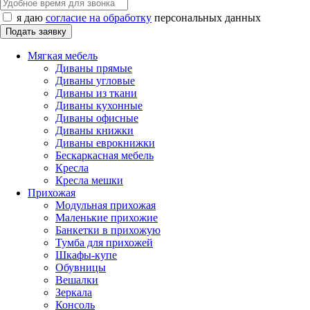
я даю
согласие на обработку
персональных данных
Мягкая мебель
Диваны прямые
Диваны угловые
Диваны из ткани
Диваны кухонные
Диваны офисные
Диваны книжки
Диваны еврокнижки
Бескаркасная мебель
Кресла
Кресла мешки
Прихожая
Модульная прихожая
Маленькие прихожие
Банкетки в прихожую
Тумба для прихожей
Шкафы-купе
Обувницы
Вешалки
Зеркала
Консоль