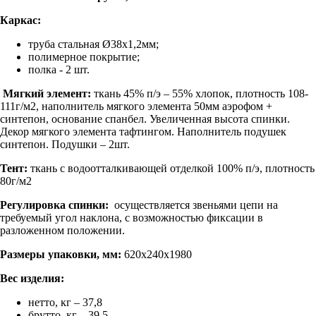
Каркас:
труба стальная Ø38х1,2мм;
полимерное покрытие;
полка - 2 шт.
Мягкий элемент:
ткань 45% п/э – 55% хлопок, плотность 108-
111г/м2, наполнитель мягкого элемента 50мм аэрофом +
синтепон, основание спанбел. Увеличенная высота спинки.
Декор мягкого элемента тафтингом. Наполнитель подушек
синтепон. Подушки – 2шт.
Тент:
ткань с водоотталкивающей отделкой 100% п/э, плотность
80г/м2
Регулировка спинки:
осуществляется звеньями цепи на
требуемый угол наклона, с возможностью фиксации в
разложенном положении.
Размеры упаковки, мм:
620х240х1980
Вес изделия:
нетто, кг – 37,8
брутто, кг – 39,5.