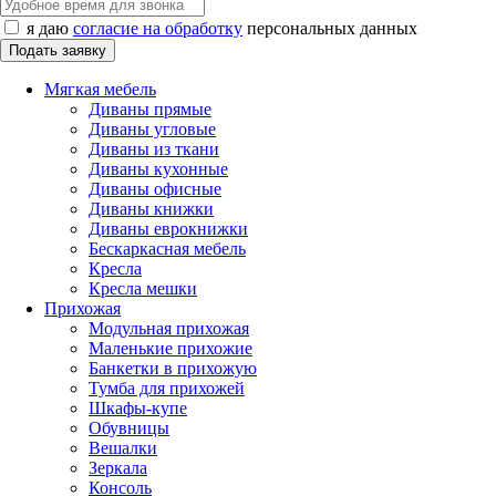
я даю
согласие на обработку
персональных данных
Мягкая мебель
Диваны прямые
Диваны угловые
Диваны из ткани
Диваны кухонные
Диваны офисные
Диваны книжки
Диваны еврокнижки
Бескаркасная мебель
Кресла
Кресла мешки
Прихожая
Модульная прихожая
Маленькие прихожие
Банкетки в прихожую
Тумба для прихожей
Шкафы-купе
Обувницы
Вешалки
Зеркала
Консоль