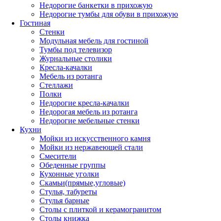
Недорогие банкетки в прихожую
Недорогие тумбы для обуви в прихожую
Гостиная
Стенки
Модульная мебель для гостиной
Тумбы под телевизор
Журнальные столики
Кресла-качалки
Мебель из ротанга
Стеллажи
Полки
Недорогие кресла-качалки
Недорогая мебель из ротанга
Недорогие мебельные стенки
Кухни
Мойки из искусственного камня
Мойки из нержавеющей стали
Смесители
Обеденные группы
Кухонные уголки
Скамьи(прямые,угловые)
Стулья, табуреты
Стулья барные
Столы с плиткой и керамогранитом
Столы книжка