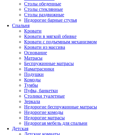
Столы обеденные
Столы стеклянные
Столы раздвижные
Недорогие барные стулья
Спальня
Кровати
Кровати в мягкой обивке
Кровати с подъемным механизмом
Кровати из массива
Основание
Матрасы
Беспружинные матрасы
Наматрасники
Подушки
Комоды
Тумбы
Пуфы, банкетки
Столики туалетные
Зеркала
Недорогие беспружинные матрасы
Недорогие комоды
Недорогие матрасы
Недорогая мебель для спальни
Детская
Детские комнаты