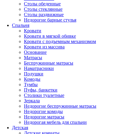
Столы обеденные
Столы стеклянные
Столы раздвижные
Недорогие барные стулья
Спальня
Кровати
Кровати в мягкой обивке
Кровати с подъемным механизмом
Кровати из массива
Основание
Матрасы
Беспружинные матрасы
Наматрасники
Подушки
Комоды
Тумбы
Пуфы, банкетки
Столики туалетные
Зеркала
Недорогие беспружинные матрасы
Недорогие комоды
Недорогие матрасы
Недорогая мебель для спальни
Детская
Детские комнаты