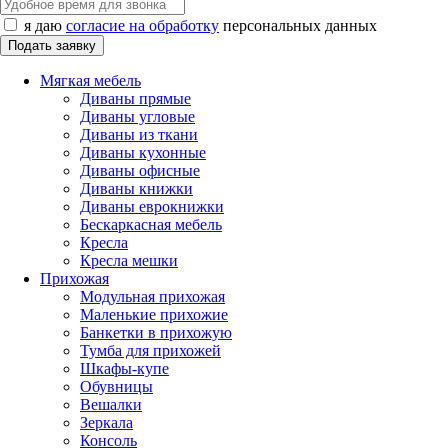
я даю
согласие на обработку
персональных данных
Мягкая мебель
Диваны прямые
Диваны угловые
Диваны из ткани
Диваны кухонные
Диваны офисные
Диваны книжки
Диваны еврокнижки
Бескаркасная мебель
Кресла
Кресла мешки
Прихожая
Модульная прихожая
Маленькие прихожие
Банкетки в прихожую
Тумба для прихожей
Шкафы-купе
Обувницы
Вешалки
Зеркала
Консоль