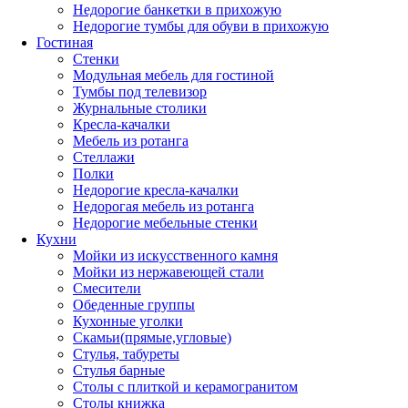
Недорогие банкетки в прихожую
Недорогие тумбы для обуви в прихожую
Гостиная
Стенки
Модульная мебель для гостиной
Тумбы под телевизор
Журнальные столики
Кресла-качалки
Мебель из ротанга
Стеллажи
Полки
Недорогие кресла-качалки
Недорогая мебель из ротанга
Недорогие мебельные стенки
Кухни
Мойки из искусственного камня
Мойки из нержавеющей стали
Смесители
Обеденные группы
Кухонные уголки
Скамьи(прямые,угловые)
Стулья, табуреты
Стулья барные
Столы с плиткой и керамогранитом
Столы книжка