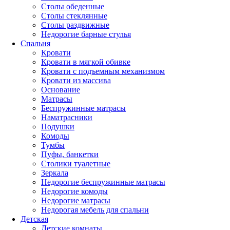
Столы обеденные
Столы стеклянные
Столы раздвижные
Недорогие барные стулья
Спальня
Кровати
Кровати в мягкой обивке
Кровати с подъемным механизмом
Кровати из массива
Основание
Матрасы
Беспружинные матрасы
Наматрасники
Подушки
Комоды
Тумбы
Пуфы, банкетки
Столики туалетные
Зеркала
Недорогие беспружинные матрасы
Недорогие комоды
Недорогие матрасы
Недорогая мебель для спальни
Детская
Детские комнаты