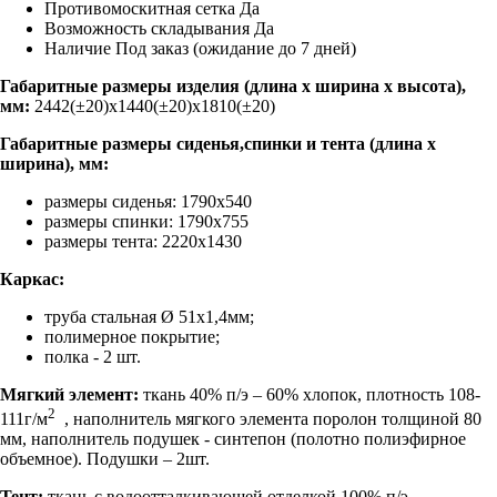
Противомоскитная сетка
Да
Возможность складывания
Да
Наличие
Под заказ (ожидание до 7 дней)
Габаритные размеры изделия (длина х ширина х высота),
мм:
2442(±20)х1440(±20)х1810(±20)
Габаритные размеры сиденья,спинки и тента (длина х
ширина), мм:
размеры сиденья: 1790х540
размеры спинки: 1790х755
размеры тента: 2220х1430
Каркас:
труба стальная Ø 51х1,4мм;
полимерное покрытие;
полка - 2 шт.
Мягкий элемент:
ткань 40% п/э – 60% хлопок, плотность 108-
2
111г/м
, наполнитель мягкого элемента поролон толщиной 80
мм, наполнитель подушек - синтепон (полотно полиэфирное
объемное). Подушки – 2шт.
Тент:
ткань с водоотталкивающей отделкой 100% п/э