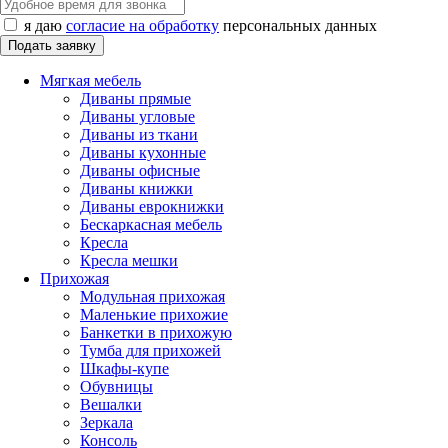
я даю
согласие на обработку
персональных данных
Мягкая мебель
Диваны прямые
Диваны угловые
Диваны из ткани
Диваны кухонные
Диваны офисные
Диваны книжки
Диваны еврокнижки
Бескаркасная мебель
Кресла
Кресла мешки
Прихожая
Модульная прихожая
Маленькие прихожие
Банкетки в прихожую
Тумба для прихожей
Шкафы-купе
Обувницы
Вешалки
Зеркала
Консоль