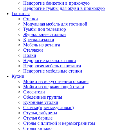
Недорогие банкетки в прихожую
Недорогие тумбы для обуви в прихожую
Гостиная
Стенки
Модульная мебель для гостиной
Тумбы под телевизор
Журнальные столики
Кресла-качалки
Мебель из ротанга
Стеллажи
Полки
Недорогие кресла-качалки
Недорогая мебель из ротанга
Недорогие мебельные стенки
Кухни
Мойки из искусственного камня
Мойки из нержавеющей стали
Смесители
Обеденные группы
Кухонные уголки
Скамьи(прямые,угловые)
Стулья, табуреты
Стулья барные
Столы с плиткой и керамогранитом
Столы книжка