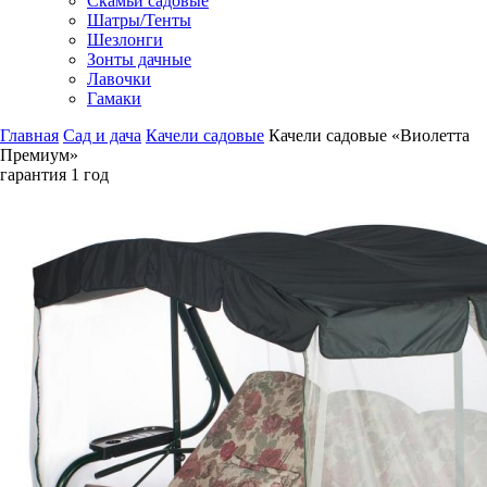
Скамьи садовые
Шатры/Тенты
Шезлонги
Зонты дачные
Лавочки
Гамаки
Главная
Сад и дача
Качели садовые
Качели садовые «Виолетта
Премиум»
гарантия
1 год