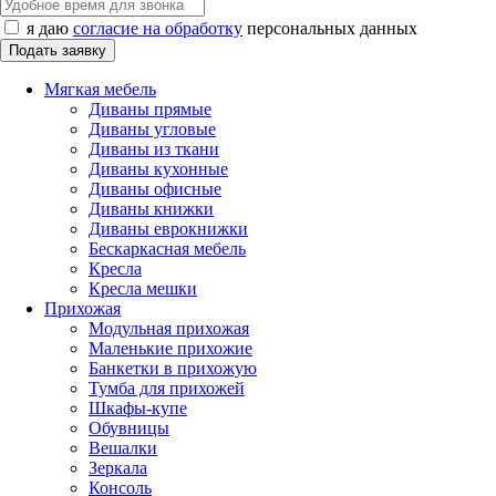
я даю
согласие на обработку
персональных данных
Мягкая мебель
Диваны прямые
Диваны угловые
Диваны из ткани
Диваны кухонные
Диваны офисные
Диваны книжки
Диваны еврокнижки
Бескаркасная мебель
Кресла
Кресла мешки
Прихожая
Модульная прихожая
Маленькие прихожие
Банкетки в прихожую
Тумба для прихожей
Шкафы-купе
Обувницы
Вешалки
Зеркала
Консоль