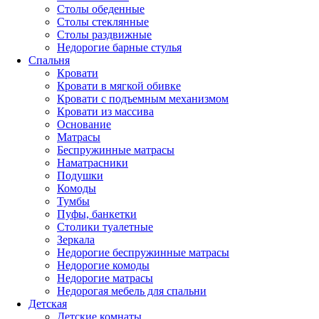
Столы обеденные
Столы стеклянные
Столы раздвижные
Недорогие барные стулья
Спальня
Кровати
Кровати в мягкой обивке
Кровати с подъемным механизмом
Кровати из массива
Основание
Матрасы
Беспружинные матрасы
Наматрасники
Подушки
Комоды
Тумбы
Пуфы, банкетки
Столики туалетные
Зеркала
Недорогие беспружинные матрасы
Недорогие комоды
Недорогие матрасы
Недорогая мебель для спальни
Детская
Детские комнаты