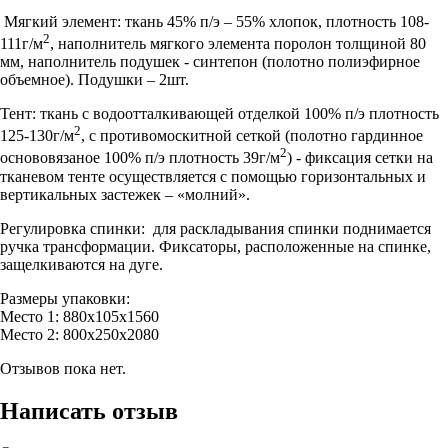
Мягкий элемент:
ткань 45% п/э – 55% хлопок, плотность 108-
2
111г/м
, наполнитель мягкого элемента поролон толщиной 80
мм, наполнитель подушек - синтепон (полотно полиэфирное
объемное). Подушки – 2шт.
Тент:
ткань с водоотталкивающей отделкой 100% п/э плотность
2
125-130г/м
, с противомоскитной сеткой (полотно гардинное
2
основовязаное 100% п/э плотность 39г/м
) - фиксация сетки на
тканевом тенте осуществляется с помощью горизонтальных и
вертикальных застежек – «молний».
Регулировка спинки:
для раскладывания спинки поднимается
ручка трансформации. Фиксаторы, расположенные на спинке,
защелкиваются на дуге.
Размеры упаковки:
Место 1: 880х105х1560
Место 2: 800х250х2080
Отзывов пока нет.
Написать отзыв