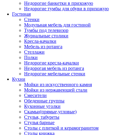
Недорогие банкетки в прихожую
Недорогие тумбы для обуви в прихожую
Гостиная
Стенки
Модульная мебель для гостиной
Тумбы под телевизор
Журнальные столики
Кресла-качалки
Мебель из ротанга
Стеллажи
Полки
Недорогие кресла-качалки
Недорогая мебель из ротанга
Недорогие мебельные стенки
Кухни
Мойки из искусственного камня
Мойки из нержавеющей стали
Смесители
Обеденные группы
Кухонные уголки
Скамьи(прямые,угловые)
Стулья, табуреты
Стулья барные
Столы с плиткой и керамогранитом
Столы книжка