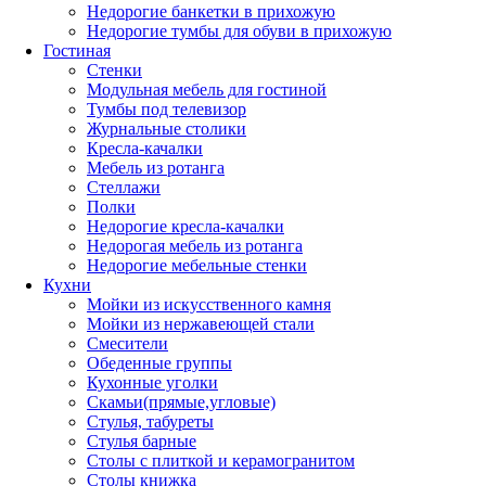
Недорогие банкетки в прихожую
Недорогие тумбы для обуви в прихожую
Гостиная
Стенки
Модульная мебель для гостиной
Тумбы под телевизор
Журнальные столики
Кресла-качалки
Мебель из ротанга
Стеллажи
Полки
Недорогие кресла-качалки
Недорогая мебель из ротанга
Недорогие мебельные стенки
Кухни
Мойки из искусственного камня
Мойки из нержавеющей стали
Смесители
Обеденные группы
Кухонные уголки
Скамьи(прямые,угловые)
Стулья, табуреты
Стулья барные
Столы с плиткой и керамогранитом
Столы книжка