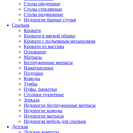
Столы обеденные
Столы стеклянные
Столы раздвижные
Недорогие барные стулья
Спальня
Кровати
Кровати в мягкой обивке
Кровати с подъемным механизмом
Кровати из массива
Основание
Матрасы
Беспружинные матрасы
Наматрасники
Подушки
Комоды
Тумбы
Пуфы, банкетки
Столики туалетные
Зеркала
Недорогие беспружинные матрасы
Недорогие комоды
Недорогие матрасы
Недорогая мебель для спальни
Детская
Детские комнаты