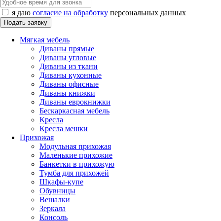
я даю
согласие на обработку
персональных данных
Мягкая мебель
Диваны прямые
Диваны угловые
Диваны из ткани
Диваны кухонные
Диваны офисные
Диваны книжки
Диваны еврокнижки
Бескаркасная мебель
Кресла
Кресла мешки
Прихожая
Модульная прихожая
Маленькие прихожие
Банкетки в прихожую
Тумба для прихожей
Шкафы-купе
Обувницы
Вешалки
Зеркала
Консоль