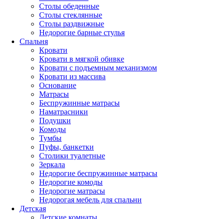
Столы обеденные
Столы стеклянные
Столы раздвижные
Недорогие барные стулья
Спальня
Кровати
Кровати в мягкой обивке
Кровати с подъемным механизмом
Кровати из массива
Основание
Матрасы
Беспружинные матрасы
Наматрасники
Подушки
Комоды
Тумбы
Пуфы, банкетки
Столики туалетные
Зеркала
Недорогие беспружинные матрасы
Недорогие комоды
Недорогие матрасы
Недорогая мебель для спальни
Детская
Детские комнаты