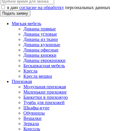
я даю
согласие на обработку
персональных данных
Мягкая мебель
Диваны прямые
Диваны угловые
Диваны из ткани
Диваны кухонные
Диваны офисные
Диваны книжки
Диваны еврокнижки
Бескаркасная мебель
Кресла
Кресла мешки
Прихожая
Модульная прихожая
Маленькие прихожие
Банкетки в прихожую
Тумба для прихожей
Шкафы-купе
Обувницы
Вешалки
Зеркала
Консоль