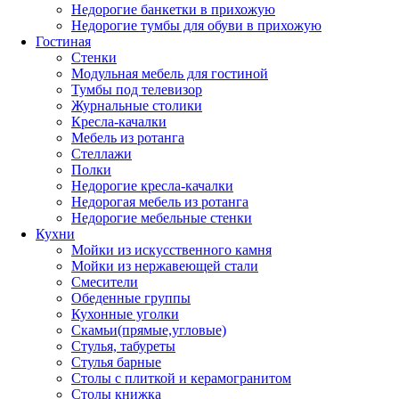
Недорогие банкетки в прихожую
Недорогие тумбы для обуви в прихожую
Гостиная
Стенки
Модульная мебель для гостиной
Тумбы под телевизор
Журнальные столики
Кресла-качалки
Мебель из ротанга
Стеллажи
Полки
Недорогие кресла-качалки
Недорогая мебель из ротанга
Недорогие мебельные стенки
Кухни
Мойки из искусственного камня
Мойки из нержавеющей стали
Смесители
Обеденные группы
Кухонные уголки
Скамьи(прямые,угловые)
Стулья, табуреты
Стулья барные
Столы с плиткой и керамогранитом
Столы книжка