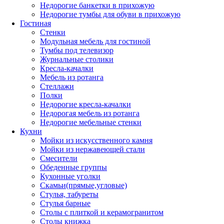
Недорогие банкетки в прихожую
Недорогие тумбы для обуви в прихожую
Гостиная
Стенки
Модульная мебель для гостиной
Тумбы под телевизор
Журнальные столики
Кресла-качалки
Мебель из ротанга
Стеллажи
Полки
Недорогие кресла-качалки
Недорогая мебель из ротанга
Недорогие мебельные стенки
Кухни
Мойки из искусственного камня
Мойки из нержавеющей стали
Смесители
Обеденные группы
Кухонные уголки
Скамьи(прямые,угловые)
Стулья, табуреты
Стулья барные
Столы с плиткой и керамогранитом
Столы книжка