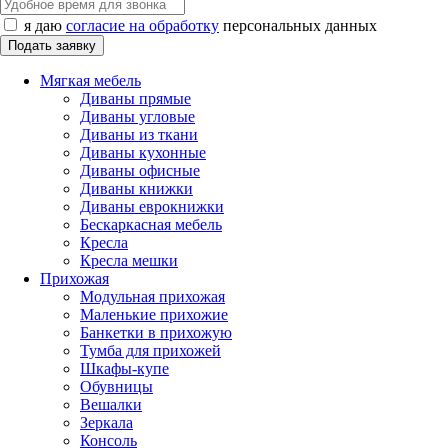
я даю
согласие на обработку
персональных данных
Мягкая мебель
Диваны прямые
Диваны угловые
Диваны из ткани
Диваны кухонные
Диваны офисные
Диваны книжки
Диваны еврокнижки
Бескаркасная мебель
Кресла
Кресла мешки
Прихожая
Модульная прихожая
Маленькие прихожие
Банкетки в прихожую
Тумба для прихожей
Шкафы-купе
Обувницы
Вешалки
Зеркала
Консоль