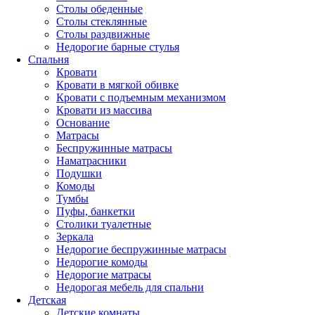
Столы обеденные
Столы стеклянные
Столы раздвижные
Недорогие барные стулья
Спальня
Кровати
Кровати в мягкой обивке
Кровати с подъемным механизмом
Кровати из массива
Основание
Матрасы
Беспружинные матрасы
Наматрасники
Подушки
Комоды
Тумбы
Пуфы, банкетки
Столики туалетные
Зеркала
Недорогие беспружинные матрасы
Недорогие комоды
Недорогие матрасы
Недорогая мебель для спальни
Детская
Детские комнаты