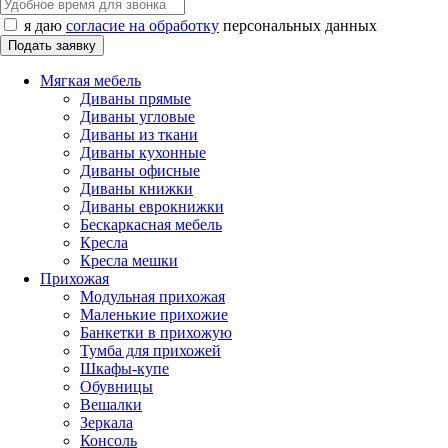
я даю
согласие на обработку
персональных данных
Мягкая мебель
Диваны прямые
Диваны угловые
Диваны из ткани
Диваны кухонные
Диваны офисные
Диваны книжки
Диваны еврокнижки
Бескаркасная мебель
Кресла
Кресла мешки
Прихожая
Модульная прихожая
Маленькие прихожие
Банкетки в прихожую
Тумба для прихожей
Шкафы-купе
Обувницы
Вешалки
Зеркала
Консоль