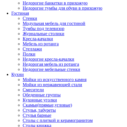
Недорогие банкетки в прихожую
Недорогие тумбы для обуви в прихожую
Гостиная
Стенки
Модульная мебель для гостиной
Тумбы под телевизор
Журнальные столики
Кресла-качалки
Мебель из ротанга
Стеллажи
Полки
Недорогие кресла-качалки
Недорогая мебель из ротанга
Недорогие мебельные стенки
Кухни
Мойки из искусственного камня
Мойки из нержавеющей стали
Смесители
Обеденные группы
Кухонные уголки
Скамьи(прямые,угловые)
Стулья, табуреты
Стулья барные
Столы с плиткой и керамогранитом
Столы книжка