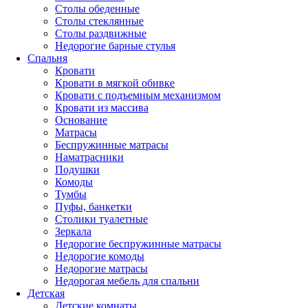
Столы обеденные
Столы стеклянные
Столы раздвижные
Недорогие барные стулья
Спальня
Кровати
Кровати в мягкой обивке
Кровати с подъемным механизмом
Кровати из массива
Основание
Матрасы
Беспружинные матрасы
Наматрасники
Подушки
Комоды
Тумбы
Пуфы, банкетки
Столики туалетные
Зеркала
Недорогие беспружинные матрасы
Недорогие комоды
Недорогие матрасы
Недорогая мебель для спальни
Детская
Детские комнаты