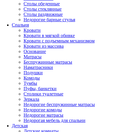
Столы обеденные
Столы стеклянные
Столы раздвижные
Недорогие барные стулья
Спальня
Кровати
Кровати в мягкой обивке
Кровати с подъемным механизмом
Кровати из массива
Основание
Матрасы
Беспружинные матрасы
Наматрасники
Подушки
Комоды
Тумбы
Пуфы, банкетки
Столики туалетные
Зеркала
Недорогие беспружинные матрасы
Недорогие комоды
Недорогие матрасы
Недорогая мебель для спальни
Детская
Детские комнаты