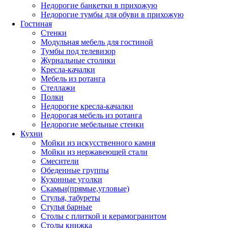
Недорогие банкетки в прихожую
Недорогие тумбы для обуви в прихожую
Гостиная
Стенки
Модульная мебель для гостиной
Тумбы под телевизор
Журнальные столики
Кресла-качалки
Мебель из ротанга
Стеллажи
Полки
Недорогие кресла-качалки
Недорогая мебель из ротанга
Недорогие мебельные стенки
Кухни
Мойки из искусственного камня
Мойки из нержавеющей стали
Смесители
Обеденные группы
Кухонные уголки
Скамьи(прямые,угловые)
Стулья, табуреты
Стулья барные
Столы с плиткой и керамогранитом
Столы книжка