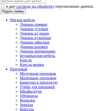
я даю
согласие на обработку
персональных данных
Мягкая мебель
Диваны прямые
Диваны угловые
Диваны из ткани
Диваны кухонные
Диваны офисные
Диваны книжки
Диваны еврокнижки
Бескаркасная мебель
Кресла
Кресла мешки
Прихожая
Модульная прихожая
Маленькие прихожие
Банкетки в прихожую
Тумба для прихожей
Шкафы-купе
Обувницы
Вешалки
Зеркала
Консоль