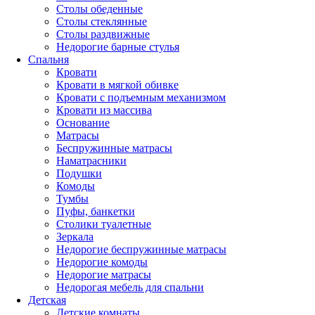
Столы обеденные
Столы стеклянные
Столы раздвижные
Недорогие барные стулья
Спальня
Кровати
Кровати в мягкой обивке
Кровати с подъемным механизмом
Кровати из массива
Основание
Матрасы
Беспружинные матрасы
Наматрасники
Подушки
Комоды
Тумбы
Пуфы, банкетки
Столики туалетные
Зеркала
Недорогие беспружинные матрасы
Недорогие комоды
Недорогие матрасы
Недорогая мебель для спальни
Детская
Детские комнаты