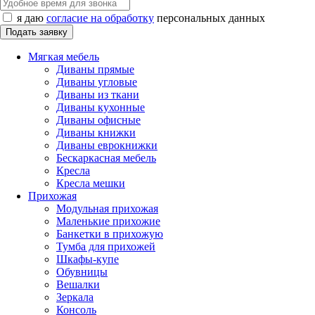
я даю
согласие на обработку
персональных данных
Мягкая мебель
Диваны прямые
Диваны угловые
Диваны из ткани
Диваны кухонные
Диваны офисные
Диваны книжки
Диваны еврокнижки
Бескаркасная мебель
Кресла
Кресла мешки
Прихожая
Модульная прихожая
Маленькие прихожие
Банкетки в прихожую
Тумба для прихожей
Шкафы-купе
Обувницы
Вешалки
Зеркала
Консоль