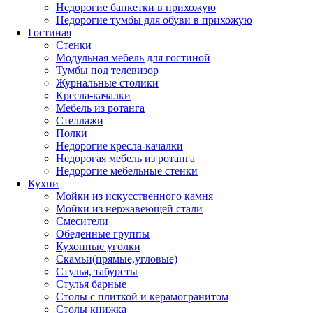
Недорогие банкетки в прихожую
Недорогие тумбы для обуви в прихожую
Гостиная
Стенки
Модульная мебель для гостиной
Тумбы под телевизор
Журнальные столики
Кресла-качалки
Мебель из ротанга
Стеллажи
Полки
Недорогие кресла-качалки
Недорогая мебель из ротанга
Недорогие мебельные стенки
Кухни
Мойки из искусственного камня
Мойки из нержавеющей стали
Смесители
Обеденные группы
Кухонные уголки
Скамьи(прямые,угловые)
Стулья, табуреты
Стулья барные
Столы с плиткой и керамогранитом
Столы книжка