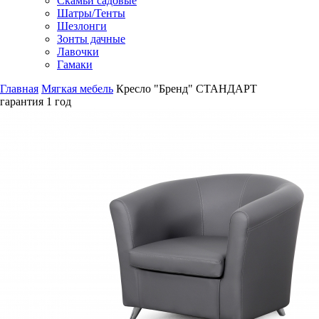
Скамьи садовые
Шатры/Тенты
Шезлонги
Зонты дачные
Лавочки
Гамаки
Главная
Мягкая мебель
Кресло "Бренд" СТАНДАРТ
гарантия
1 год