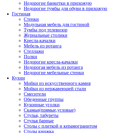
Недорогие банкетки в прихожую
Недорогие тумбы для обуви в прихожую
Гостиная
Стенки
Модульная мебель для гостиной
Тумбы под телевизор
Журнальные столики
Кресла-качалки
Мебель из ротанга
Стеллажи
Полки
Недорогие кресла-качалки
Недорогая мебель из ротанга
Недорогие мебельные стенки
Кухни
Мойки из искусственного камня
Мойки из нержавеющей стали
Смесители
Обеденные группы
Кухонные уголки
Скамьи(прямые,угловые)
Стулья, табуреты
Стулья барные
Столы с плиткой и керамогранитом
Столы книжка