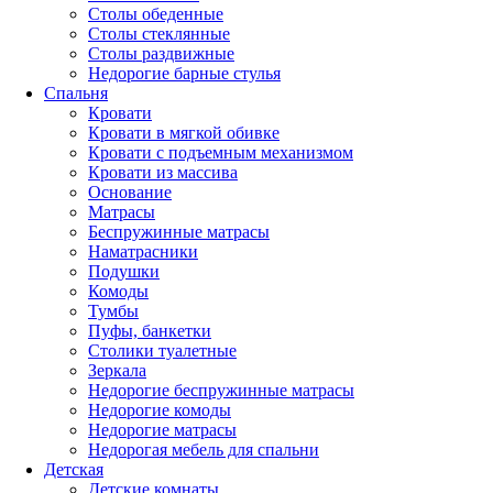
Столы обеденные
Столы стеклянные
Столы раздвижные
Недорогие барные стулья
Спальня
Кровати
Кровати в мягкой обивке
Кровати с подъемным механизмом
Кровати из массива
Основание
Матрасы
Беспружинные матрасы
Наматрасники
Подушки
Комоды
Тумбы
Пуфы, банкетки
Столики туалетные
Зеркала
Недорогие беспружинные матрасы
Недорогие комоды
Недорогие матрасы
Недорогая мебель для спальни
Детская
Детские комнаты