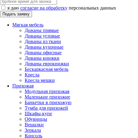
я даю
согласие на обработку
персональных данных
Мягкая мебель
Диваны прямые
Диваны угловые
Диваны из ткани
Диваны кухонные
Диваны офисные
Диваны книжки
Диваны еврокнижки
Бескаркасная мебель
Кресла
Кресла мешки
Прихожая
Модульная прихожая
Маленькие прихожие
Банкетки в прихожую
Тумба для прихожей
Шкафы-купе
Обувницы
Вешалки
Зеркала
Консоль