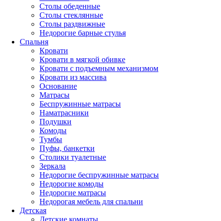
Столы обеденные
Столы стеклянные
Столы раздвижные
Недорогие барные стулья
Спальня
Кровати
Кровати в мягкой обивке
Кровати с подъемным механизмом
Кровати из массива
Основание
Матрасы
Беспружинные матрасы
Наматрасники
Подушки
Комоды
Тумбы
Пуфы, банкетки
Столики туалетные
Зеркала
Недорогие беспружинные матрасы
Недорогие комоды
Недорогие матрасы
Недорогая мебель для спальни
Детская
Детские комнаты