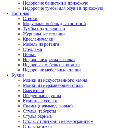
Недорогие банкетки в прихожую
Недорогие тумбы для обуви в прихожую
Гостиная
Стенки
Модульная мебель для гостиной
Тумбы под телевизор
Журнальные столики
Кресла-качалки
Мебель из ротанга
Стеллажи
Полки
Недорогие кресла-качалки
Недорогая мебель из ротанга
Недорогие мебельные стенки
Кухни
Мойки из искусственного камня
Мойки из нержавеющей стали
Смесители
Обеденные группы
Кухонные уголки
Скамьи(прямые,угловые)
Стулья, табуреты
Стулья барные
Столы с плиткой и керамогранитом
Столы книжка