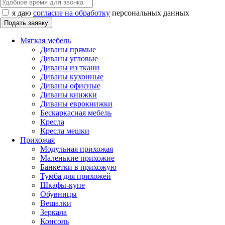
я даю
согласие на обработку
персональных данных
Мягкая мебель
Диваны прямые
Диваны угловые
Диваны из ткани
Диваны кухонные
Диваны офисные
Диваны книжки
Диваны еврокнижки
Бескаркасная мебель
Кресла
Кресла мешки
Прихожая
Модульная прихожая
Маленькие прихожие
Банкетки в прихожую
Тумба для прихожей
Шкафы-купе
Обувницы
Вешалки
Зеркала
Консоль