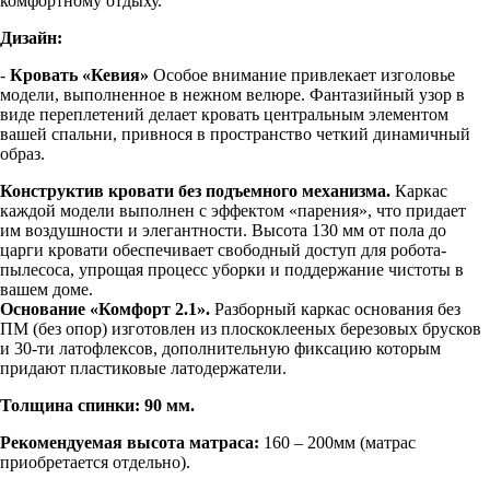
комфортному отдыху.
Дизайн:
-
Кровать «Кевия»
Особое внимание привлекает изголовье
модели, выполненное в нежном велюре. Фантазийный узор в
виде переплетений делает кровать центральным элементом
вашей спальни, привнося в пространство четкий динамичный
образ.
Конструктив кровати без подъемного механизма.
Каркас
каждой модели выполнен с эффектом «парения», что придает
им воздушности и элегантности. Высота 130 мм от пола до
царги кровати обеспечивает свободный доступ для робота-
пылесоса, упрощая процесс уборки и поддержание чистоты в
вашем доме.
Основание «Комфорт 2.1».
Разборный каркас основания без
ПМ (без опор) изготовлен из плоскоклееных березовых брусков
и 30-ти латофлексов, дополнительную фиксацию которым
придают пластиковые латодержатели.
Толщина спинки: 90 мм.
Рекомендуемая высота матраса:
160 – 200мм (матрас
приобретается отдельно).