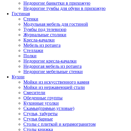
Недорогие банкетки в прихожую
Недорогие тумбы для обуви в прихожую
Гостиная
Стенки
Модульная мебель для гостиной
Тумбы под телевизор
Журнальные столики
Кресла-качалки
Мебель из ротанга
Стеллажи
Полки
Недорогие кресла-качалки
Недорогая мебель из ротанга
Недорогие мебельные стенки
Кухни
Мойки из искусственного камня
Мойки из нержавеющей стали
Смесители
Обеденные группы
Кухонные уголки
Скамьи(прямые,угловые)
Стулья, табуреты
Стулья барные
Столы с плиткой и керамогранитом
Столы книжка