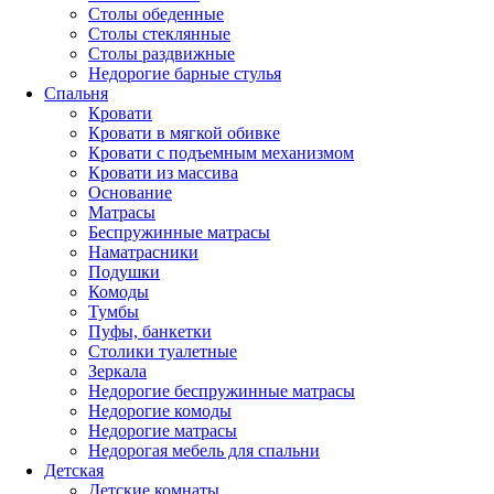
Столы обеденные
Столы стеклянные
Столы раздвижные
Недорогие барные стулья
Спальня
Кровати
Кровати в мягкой обивке
Кровати с подъемным механизмом
Кровати из массива
Основание
Матрасы
Беспружинные матрасы
Наматрасники
Подушки
Комоды
Тумбы
Пуфы, банкетки
Столики туалетные
Зеркала
Недорогие беспружинные матрасы
Недорогие комоды
Недорогие матрасы
Недорогая мебель для спальни
Детская
Детские комнаты