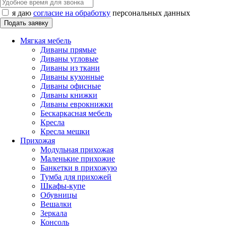
я даю
согласие на обработку
персональных данных
Мягкая мебель
Диваны прямые
Диваны угловые
Диваны из ткани
Диваны кухонные
Диваны офисные
Диваны книжки
Диваны еврокнижки
Бескаркасная мебель
Кресла
Кресла мешки
Прихожая
Модульная прихожая
Маленькие прихожие
Банкетки в прихожую
Тумба для прихожей
Шкафы-купе
Обувницы
Вешалки
Зеркала
Консоль