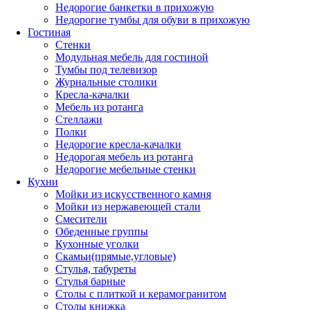
Недорогие банкетки в прихожую
Недорогие тумбы для обуви в прихожую
Гостиная
Стенки
Модульная мебель для гостиной
Тумбы под телевизор
Журнальные столики
Кресла-качалки
Мебель из ротанга
Стеллажи
Полки
Недорогие кресла-качалки
Недорогая мебель из ротанга
Недорогие мебельные стенки
Кухни
Мойки из искусственного камня
Мойки из нержавеющей стали
Смесители
Обеденные группы
Кухонные уголки
Скамьи(прямые,угловые)
Стулья, табуреты
Стулья барные
Столы с плиткой и керамогранитом
Столы книжка