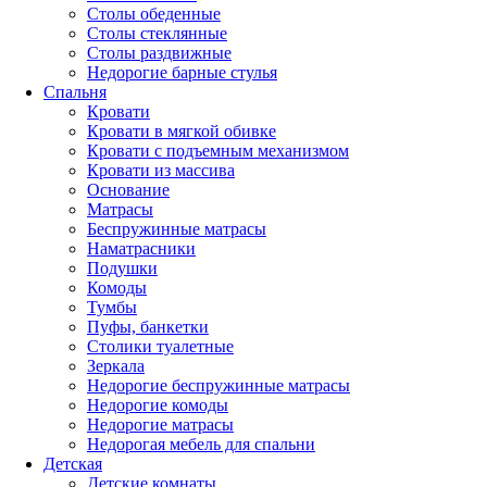
Столы обеденные
Столы стеклянные
Столы раздвижные
Недорогие барные стулья
Спальня
Кровати
Кровати в мягкой обивке
Кровати с подъемным механизмом
Кровати из массива
Основание
Матрасы
Беспружинные матрасы
Наматрасники
Подушки
Комоды
Тумбы
Пуфы, банкетки
Столики туалетные
Зеркала
Недорогие беспружинные матрасы
Недорогие комоды
Недорогие матрасы
Недорогая мебель для спальни
Детская
Детские комнаты