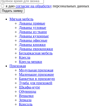
я даю
согласие на обработку
персональных данных
Мягкая мебель
Диваны прямые
Диваны угловые
Диваны из ткани
Диваны кухонные
Диваны офисные
Диваны книжки
Диваны еврокнижки
Бескаркасная мебель
Кресла
Кресла мешки
Прихожая
Модульная прихожая
Маленькие прихожие
Банкетки в прихожую
Тумба для прихожей
Шкафы-купе
Обувницы
Вешалки
Зеркала
Консоль