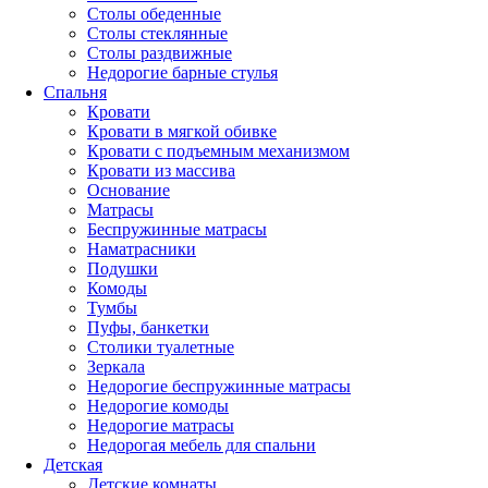
Столы обеденные
Столы стеклянные
Столы раздвижные
Недорогие барные стулья
Спальня
Кровати
Кровати в мягкой обивке
Кровати с подъемным механизмом
Кровати из массива
Основание
Матрасы
Беспружинные матрасы
Наматрасники
Подушки
Комоды
Тумбы
Пуфы, банкетки
Столики туалетные
Зеркала
Недорогие беспружинные матрасы
Недорогие комоды
Недорогие матрасы
Недорогая мебель для спальни
Детская
Детские комнаты