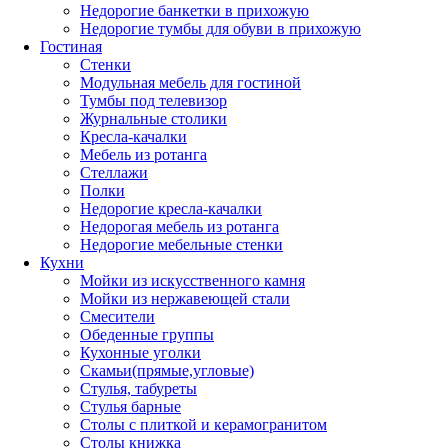
Недорогие банкетки в прихожую
Недорогие тумбы для обуви в прихожую
Гостиная
Стенки
Модульная мебель для гостиной
Тумбы под телевизор
Журнальные столики
Кресла-качалки
Мебель из ротанга
Стеллажи
Полки
Недорогие кресла-качалки
Недорогая мебель из ротанга
Недорогие мебельные стенки
Кухни
Мойки из искусственного камня
Мойки из нержавеющей стали
Смесители
Обеденные группы
Кухонные уголки
Скамьи(прямые,угловые)
Стулья, табуреты
Стулья барные
Столы с плиткой и керамогранитом
Столы книжка