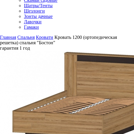
Скамьи садовые
Шатры/Тенты
Шезлонги
Зонты дачные
Лавочки
Гамаки
Главная
Спальня
Кровати
Кровать 1200 (ортопедическая
решетка) спальня "Бостон"
гарантия
1 год