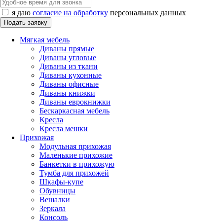
я даю
согласие на обработку
персональных данных
Мягкая мебель
Диваны прямые
Диваны угловые
Диваны из ткани
Диваны кухонные
Диваны офисные
Диваны книжки
Диваны еврокнижки
Бескаркасная мебель
Кресла
Кресла мешки
Прихожая
Модульная прихожая
Маленькие прихожие
Банкетки в прихожую
Тумба для прихожей
Шкафы-купе
Обувницы
Вешалки
Зеркала
Консоль