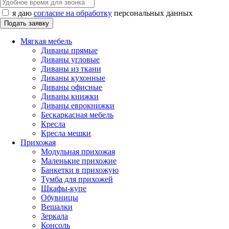
я даю
согласие на обработку
персональных данных
Мягкая мебель
Диваны прямые
Диваны угловые
Диваны из ткани
Диваны кухонные
Диваны офисные
Диваны книжки
Диваны еврокнижки
Бескаркасная мебель
Кресла
Кресла мешки
Прихожая
Модульная прихожая
Маленькие прихожие
Банкетки в прихожую
Тумба для прихожей
Шкафы-купе
Обувницы
Вешалки
Зеркала
Консоль