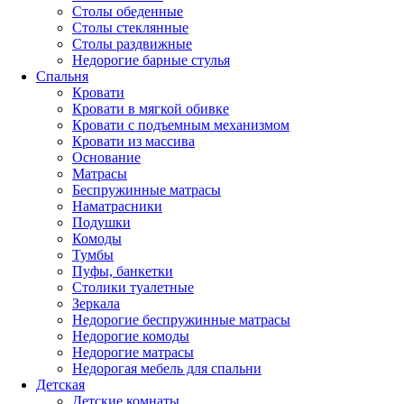
Столы обеденные
Столы стеклянные
Столы раздвижные
Недорогие барные стулья
Спальня
Кровати
Кровати в мягкой обивке
Кровати с подъемным механизмом
Кровати из массива
Основание
Матрасы
Беспружинные матрасы
Наматрасники
Подушки
Комоды
Тумбы
Пуфы, банкетки
Столики туалетные
Зеркала
Недорогие беспружинные матрасы
Недорогие комоды
Недорогие матрасы
Недорогая мебель для спальни
Детская
Детские комнаты