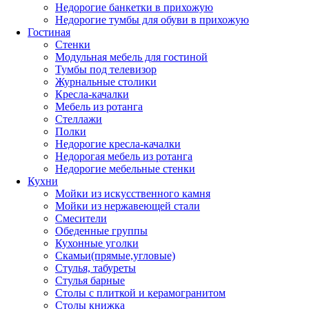
Недорогие банкетки в прихожую
Недорогие тумбы для обуви в прихожую
Гостиная
Стенки
Модульная мебель для гостиной
Тумбы под телевизор
Журнальные столики
Кресла-качалки
Мебель из ротанга
Стеллажи
Полки
Недорогие кресла-качалки
Недорогая мебель из ротанга
Недорогие мебельные стенки
Кухни
Мойки из искусственного камня
Мойки из нержавеющей стали
Смесители
Обеденные группы
Кухонные уголки
Скамьи(прямые,угловые)
Стулья, табуреты
Стулья барные
Столы с плиткой и керамогранитом
Столы книжка