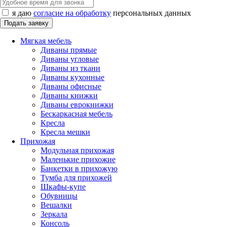
я даю
согласие на обработку
персональных данных
Мягкая мебель
Диваны прямые
Диваны угловые
Диваны из ткани
Диваны кухонные
Диваны офисные
Диваны книжки
Диваны еврокнижки
Бескаркасная мебель
Кресла
Кресла мешки
Прихожая
Модульная прихожая
Маленькие прихожие
Банкетки в прихожую
Тумба для прихожей
Шкафы-купе
Обувницы
Вешалки
Зеркала
Консоль