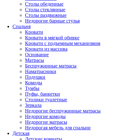
Столы обеденные
Столы стеклянные
Столы раздвижные
Недорогие барные стулья
Спальня
Кровати
Кровати в мягкой обивке
Кровати с подъемным механизмом
Кровати из массива
Основание
Матрасы
Беспружинные матрасы
Наматрасники
Подушки
Комоды
Тумбы
Пуфы, банкетки
Столики туалетные
Зеркала
Недорогие беспружинные матрасы
Недорогие комоды
Недорогие матрасы
Недорогая мебель для спальни
Детская
Детские комнаты