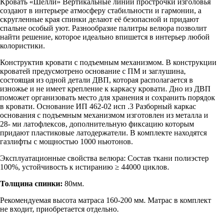
Кровать «Шелли» Вертикальные линии прострочки изголовья
создают в интерьере атмосферу стабильности и гармонии, а
скругленные края спинки делают её безопасной и придают
спальне особый уют. Разнообразие палитры велюра позволит
найти решение, которое идеально впишется в интерьер любой
колористики.
Конструктив кровати с подъемным механизмом. В конструкции
кроватей предусмотрено основание с ПМ и заглушина,
состоящая из одной детали ДВП, которая располагается в
изножье и не имеет крепление к каркасу кровати. Дно из ДВП
поможет организовать место для хранения и сохранить порядок
в кровати. Основание ИП 462-02 исп .3 Разборный каркас
основания с подъемным механизмом изготовлен из металла и
28- ми латофлексов, дополнительную фиксацию которым
придают пластиковые латодержатели. В комплекте находятся
газлифты с мощностью 1000 ньютонов.
Эксплуатационные свойства велюра: Состав ткани полиэстер
100%, устойчивость к истиранию ≥ 44000 циклов.
Толщина спинки:
80мм.
Рекомендуемая высота матраса 160-200 мм. Матрас в комплект
не входит, приобретается отдельно.