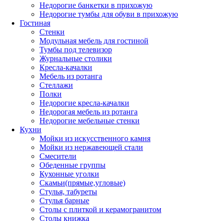
Недорогие банкетки в прихожую
Недорогие тумбы для обуви в прихожую
Гостиная
Стенки
Модульная мебель для гостиной
Тумбы под телевизор
Журнальные столики
Кресла-качалки
Мебель из ротанга
Стеллажи
Полки
Недорогие кресла-качалки
Недорогая мебель из ротанга
Недорогие мебельные стенки
Кухни
Мойки из искусственного камня
Мойки из нержавеющей стали
Смесители
Обеденные группы
Кухонные уголки
Скамьи(прямые,угловые)
Стулья, табуреты
Стулья барные
Столы с плиткой и керамогранитом
Столы книжка