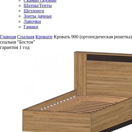
Скамьи садовые
Шатры/Тенты
Шезлонги
Зонты дачные
Лавочки
Гамаки
Главная
Спальня
Кровати
Кровать 900 (ортопедическая решетка)
спальня "Бостон"
гарантия
1 год