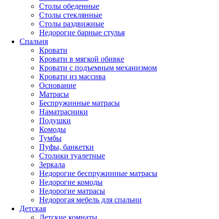
Столы обеденные
Столы стеклянные
Столы раздвижные
Недорогие барные стулья
Спальня
Кровати
Кровати в мягкой обивке
Кровати с подъемным механизмом
Кровати из массива
Основание
Матрасы
Беспружинные матрасы
Наматрасники
Подушки
Комоды
Тумбы
Пуфы, банкетки
Столики туалетные
Зеркала
Недорогие беспружинные матрасы
Недорогие комоды
Недорогие матрасы
Недорогая мебель для спальни
Детская
Детские комнаты