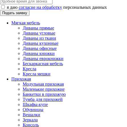
я даю
согласие на обработку
персональных данных
Мягкая мебель
Диваны прямые
Диваны угловые
Диваны из ткани
Диваны кухонные
Диваны офисные
Диваны книжки
Диваны еврокнижки
Бескаркасная мебель
Кресла
Кресла мешки
Прихожая
Модульная прихожая
Маленькие прихожие
Банкетки в прихожую
Тумба для прихожей
Шкафы-купе
Обувницы
Вешалки
Зеркала
Консоль