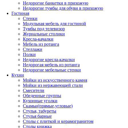
Недорогие банкетки в прихожую
Недорогие тумбы для обуви в прихожую
Гостиная
Стенки
Модульная мебель для гостиной
Тумбы под телевизор
Журнальные столики
Кресла-качалки
Мебель из ротанга
Стеллажи
Полки
Недорогие кресла-качалки
Недорогая мебель из ротанга
Недорогие мебельные стенки
Кухни
Мойки из искусственного камня
Мойки из нержавеющей стали
Смесители
Обеденные группы
Кухонные уголки
Скамьи(прямые,угловые)
Стулья, табуреты
Стулья барные
Столы с плиткой и керамогранитом
Столы книжка