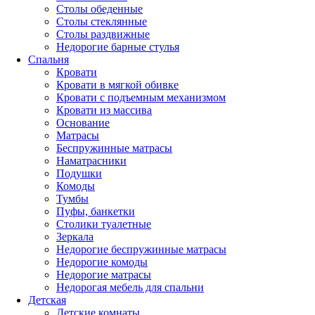
Столы обеденные
Столы стеклянные
Столы раздвижные
Недорогие барные стулья
Спальня
Кровати
Кровати в мягкой обивке
Кровати с подъемным механизмом
Кровати из массива
Основание
Матрасы
Беспружинные матрасы
Наматрасники
Подушки
Комоды
Тумбы
Пуфы, банкетки
Столики туалетные
Зеркала
Недорогие беспружинные матрасы
Недорогие комоды
Недорогие матрасы
Недорогая мебель для спальни
Детская
Детские комнаты