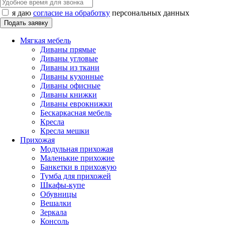
я даю
согласие на обработку
персональных данных
Мягкая мебель
Диваны прямые
Диваны угловые
Диваны из ткани
Диваны кухонные
Диваны офисные
Диваны книжки
Диваны еврокнижки
Бескаркасная мебель
Кресла
Кресла мешки
Прихожая
Модульная прихожая
Маленькие прихожие
Банкетки в прихожую
Тумба для прихожей
Шкафы-купе
Обувницы
Вешалки
Зеркала
Консоль