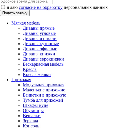
я даю
согласие на обработку
персональных данных
Мягкая мебель
Диваны прямые
Диваны угловые
Диваны из ткани
Диваны кухонные
Диваны офисные
Диваны книжки
Диваны еврокнижки
Бескаркасная мебель
Кресла
Кресла мешки
Прихожая
Модульная прихожая
Маленькие прихожие
Банкетки в прихожую
Тумба для прихожей
Шкафы-купе
Обувницы
Вешалки
Зеркала
Консоль