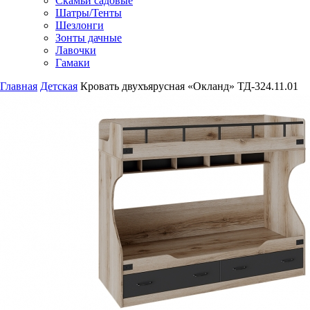
Скамьи садовые
Шатры/Тенты
Шезлонги
Зонты дачные
Лавочки
Гамаки
Главная
Детская
Кровать двухъярусная «Окланд» ТД-324.11.01