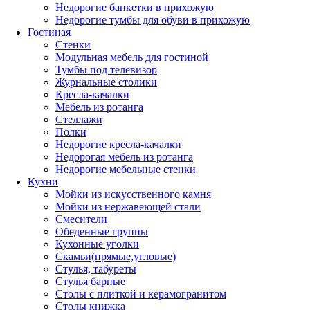
Недорогие банкетки в прихожую
Недорогие тумбы для обуви в прихожую
Гостиная
Стенки
Модульная мебель для гостиной
Тумбы под телевизор
Журнальные столики
Кресла-качалки
Мебель из ротанга
Стеллажи
Полки
Недорогие кресла-качалки
Недорогая мебель из ротанга
Недорогие мебельные стенки
Кухни
Мойки из искусственного камня
Мойки из нержавеющей стали
Смесители
Обеденные группы
Кухонные уголки
Скамьи(прямые,угловые)
Стулья, табуреты
Стулья барные
Столы с плиткой и керамогранитом
Столы книжка