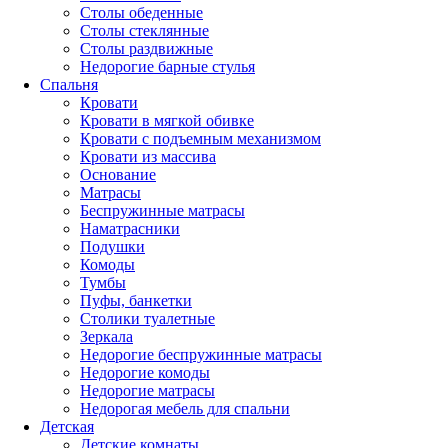
Столы обеденные
Столы стеклянные
Столы раздвижные
Недорогие барные стулья
Спальня
Кровати
Кровати в мягкой обивке
Кровати с подъемным механизмом
Кровати из массива
Основание
Матрасы
Беспружинные матрасы
Наматрасники
Подушки
Комоды
Тумбы
Пуфы, банкетки
Столики туалетные
Зеркала
Недорогие беспружинные матрасы
Недорогие комоды
Недорогие матрасы
Недорогая мебель для спальни
Детская
Детские комнаты