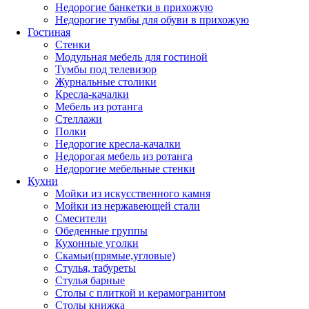
Недорогие банкетки в прихожую
Недорогие тумбы для обуви в прихожую
Гостиная
Стенки
Модульная мебель для гостиной
Тумбы под телевизор
Журнальные столики
Кресла-качалки
Мебель из ротанга
Стеллажи
Полки
Недорогие кресла-качалки
Недорогая мебель из ротанга
Недорогие мебельные стенки
Кухни
Мойки из искусственного камня
Мойки из нержавеющей стали
Смесители
Обеденные группы
Кухонные уголки
Скамьи(прямые,угловые)
Стулья, табуреты
Стулья барные
Столы с плиткой и керамогранитом
Столы книжка