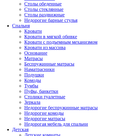
Столы обеденные
Столы стеклянные
Столы раздвижные
Недорогие барные стулья
Спальня
Кровати
Кровати в мягкой обивке
Кровати с подъемным механизмом
Кровати из массива
Основание
Матрасы
Беспружинные матрасы
Наматрасники
Подушки
Комоды
Тумбы
Пуфы, банкетки
Столики туалетные
Зеркала
Недорогие беспружинные матрасы
Недорогие комоды
Недорогие матрасы
Недорогая мебель для спальни
Детская
Детские комнаты