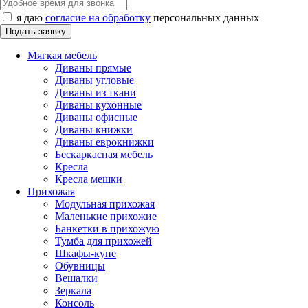
я даю
согласие на обработку
персональных данных
Мягкая мебель
Диваны прямые
Диваны угловые
Диваны из ткани
Диваны кухонные
Диваны офисные
Диваны книжки
Диваны еврокнижки
Бескаркасная мебель
Кресла
Кресла мешки
Прихожая
Модульная прихожая
Маленькие прихожие
Банкетки в прихожую
Тумба для прихожей
Шкафы-купе
Обувницы
Вешалки
Зеркала
Консоль