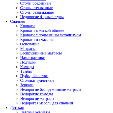
Столы обеденные
Столы стеклянные
Столы раздвижные
Недорогие барные стулья
Спальня
Кровати
Кровати в мягкой обивке
Кровати с подъемным механизмом
Кровати из массива
Основание
Матрасы
Беспружинные матрасы
Наматрасники
Подушки
Комоды
Тумбы
Пуфы, банкетки
Столики туалетные
Зеркала
Недорогие беспружинные матрасы
Недорогие комоды
Недорогие матрасы
Недорогая мебель для спальни
Детская
Детские комнаты