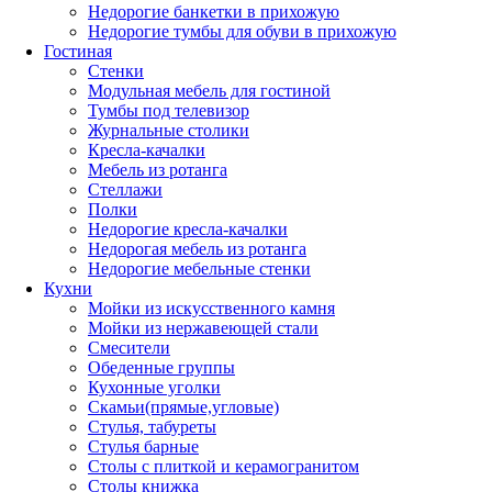
Недорогие банкетки в прихожую
Недорогие тумбы для обуви в прихожую
Гостиная
Стенки
Модульная мебель для гостиной
Тумбы под телевизор
Журнальные столики
Кресла-качалки
Мебель из ротанга
Стеллажи
Полки
Недорогие кресла-качалки
Недорогая мебель из ротанга
Недорогие мебельные стенки
Кухни
Мойки из искусственного камня
Мойки из нержавеющей стали
Смесители
Обеденные группы
Кухонные уголки
Скамьи(прямые,угловые)
Стулья, табуреты
Стулья барные
Столы с плиткой и керамогранитом
Столы книжка