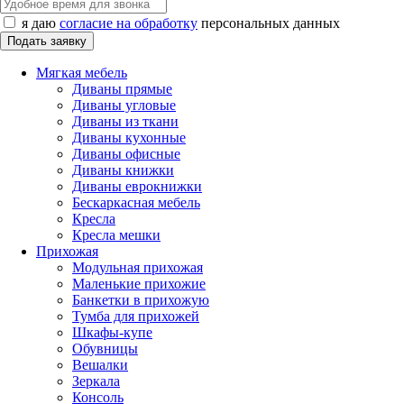
я даю
согласие на обработку
персональных данных
Мягкая мебель
Диваны прямые
Диваны угловые
Диваны из ткани
Диваны кухонные
Диваны офисные
Диваны книжки
Диваны еврокнижки
Бескаркасная мебель
Кресла
Кресла мешки
Прихожая
Модульная прихожая
Маленькие прихожие
Банкетки в прихожую
Тумба для прихожей
Шкафы-купе
Обувницы
Вешалки
Зеркала
Консоль