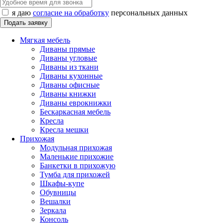
я даю
согласие на обработку
персональных данных
Мягкая мебель
Диваны прямые
Диваны угловые
Диваны из ткани
Диваны кухонные
Диваны офисные
Диваны книжки
Диваны еврокнижки
Бескаркасная мебель
Кресла
Кресла мешки
Прихожая
Модульная прихожая
Маленькие прихожие
Банкетки в прихожую
Тумба для прихожей
Шкафы-купе
Обувницы
Вешалки
Зеркала
Консоль