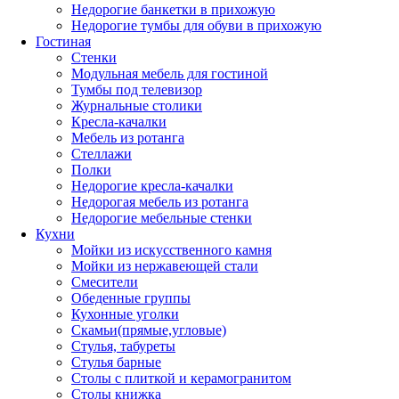
Недорогие банкетки в прихожую
Недорогие тумбы для обуви в прихожую
Гостиная
Стенки
Модульная мебель для гостиной
Тумбы под телевизор
Журнальные столики
Кресла-качалки
Мебель из ротанга
Стеллажи
Полки
Недорогие кресла-качалки
Недорогая мебель из ротанга
Недорогие мебельные стенки
Кухни
Мойки из искусственного камня
Мойки из нержавеющей стали
Смесители
Обеденные группы
Кухонные уголки
Скамьи(прямые,угловые)
Стулья, табуреты
Стулья барные
Столы с плиткой и керамогранитом
Столы книжка