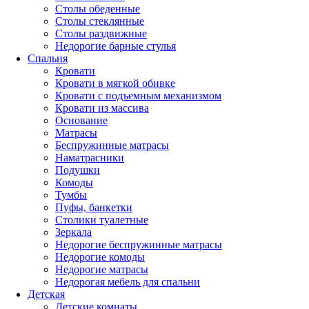
Столы обеденные
Столы стеклянные
Столы раздвижные
Недорогие барные стулья
Спальня
Кровати
Кровати в мягкой обивке
Кровати с подъемным механизмом
Кровати из массива
Основание
Матрасы
Беспружинные матрасы
Наматрасники
Подушки
Комоды
Тумбы
Пуфы, банкетки
Столики туалетные
Зеркала
Недорогие беспружинные матрасы
Недорогие комоды
Недорогие матрасы
Недорогая мебель для спальни
Детская
Детские комнаты