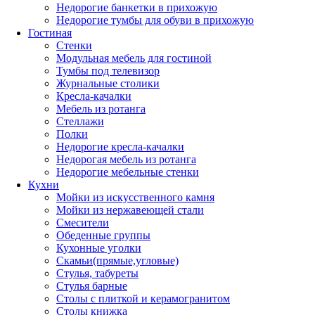
Недорогие банкетки в прихожую
Недорогие тумбы для обуви в прихожую
Гостиная
Стенки
Модульная мебель для гостиной
Тумбы под телевизор
Журнальные столики
Кресла-качалки
Мебель из ротанга
Стеллажи
Полки
Недорогие кресла-качалки
Недорогая мебель из ротанга
Недорогие мебельные стенки
Кухни
Мойки из искусственного камня
Мойки из нержавеющей стали
Смесители
Обеденные группы
Кухонные уголки
Скамьи(прямые,угловые)
Стулья, табуреты
Стулья барные
Столы с плиткой и керамогранитом
Столы книжка