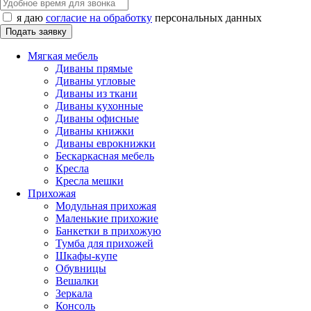
я даю
согласие на обработку
персональных данных
Мягкая мебель
Диваны прямые
Диваны угловые
Диваны из ткани
Диваны кухонные
Диваны офисные
Диваны книжки
Диваны еврокнижки
Бескаркасная мебель
Кресла
Кресла мешки
Прихожая
Модульная прихожая
Маленькие прихожие
Банкетки в прихожую
Тумба для прихожей
Шкафы-купе
Обувницы
Вешалки
Зеркала
Консоль