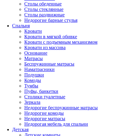
Столы обеденные
Столы стеклянные
Столы раздвижные
Недорогие барные стулья
Спальня
Кровати
Кровати в мягкой обивке
Кровати с подъемным механизмом
Кровати из массива
Основание
Матрасы
Беспружинные матрасы
Наматрасники
Подушки
Комоды
Тумбы
Пуфы, банкетки
Столики туалетные
Зеркала
Недорогие беспружинные матрасы
Недорогие комоды
Недорогие матрасы
Недорогая мебель для спальни
Детская
Детские комнаты