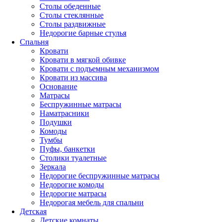
Столы обеденные
Столы стеклянные
Столы раздвижные
Недорогие барные стулья
Спальня
Кровати
Кровати в мягкой обивке
Кровати с подъемным механизмом
Кровати из массива
Основание
Матрасы
Беспружинные матрасы
Наматрасники
Подушки
Комоды
Тумбы
Пуфы, банкетки
Столики туалетные
Зеркала
Недорогие беспружинные матрасы
Недорогие комоды
Недорогие матрасы
Недорогая мебель для спальни
Детская
Детские комнаты