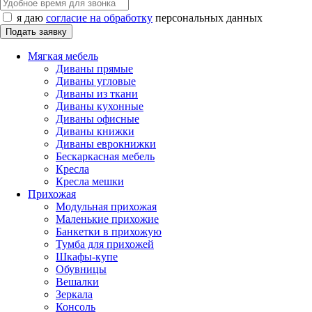
я даю
согласие на обработку
персональных данных
Мягкая мебель
Диваны прямые
Диваны угловые
Диваны из ткани
Диваны кухонные
Диваны офисные
Диваны книжки
Диваны еврокнижки
Бескаркасная мебель
Кресла
Кресла мешки
Прихожая
Модульная прихожая
Маленькие прихожие
Банкетки в прихожую
Тумба для прихожей
Шкафы-купе
Обувницы
Вешалки
Зеркала
Консоль