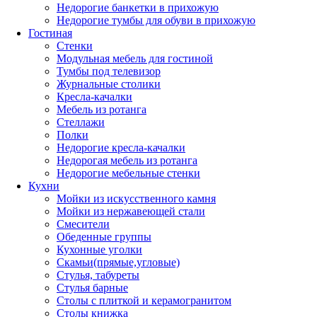
Недорогие банкетки в прихожую
Недорогие тумбы для обуви в прихожую
Гостиная
Стенки
Модульная мебель для гостиной
Тумбы под телевизор
Журнальные столики
Кресла-качалки
Мебель из ротанга
Стеллажи
Полки
Недорогие кресла-качалки
Недорогая мебель из ротанга
Недорогие мебельные стенки
Кухни
Мойки из искусственного камня
Мойки из нержавеющей стали
Смесители
Обеденные группы
Кухонные уголки
Скамьи(прямые,угловые)
Стулья, табуреты
Стулья барные
Столы с плиткой и керамогранитом
Столы книжка