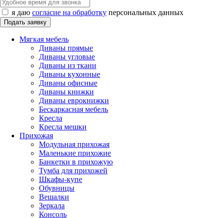
я даю
согласие на обработку
персональных данных
Мягкая мебель
Диваны прямые
Диваны угловые
Диваны из ткани
Диваны кухонные
Диваны офисные
Диваны книжки
Диваны еврокнижки
Бескаркасная мебель
Кресла
Кресла мешки
Прихожая
Модульная прихожая
Маленькие прихожие
Банкетки в прихожую
Тумба для прихожей
Шкафы-купе
Обувницы
Вешалки
Зеркала
Консоль