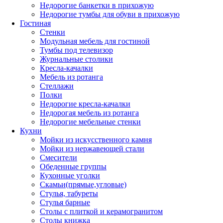
Недорогие банкетки в прихожую
Недорогие тумбы для обуви в прихожую
Гостиная
Стенки
Модульная мебель для гостиной
Тумбы под телевизор
Журнальные столики
Кресла-качалки
Мебель из ротанга
Стеллажи
Полки
Недорогие кресла-качалки
Недорогая мебель из ротанга
Недорогие мебельные стенки
Кухни
Мойки из искусственного камня
Мойки из нержавеющей стали
Смесители
Обеденные группы
Кухонные уголки
Скамьи(прямые,угловые)
Стулья, табуреты
Стулья барные
Столы с плиткой и керамогранитом
Столы книжка