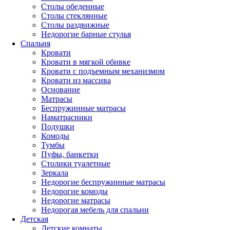
Столы обеденные
Столы стеклянные
Столы раздвижные
Недорогие барные стулья
Спальня
Кровати
Кровати в мягкой обивке
Кровати с подъемным механизмом
Кровати из массива
Основание
Матрасы
Беспружинные матрасы
Наматрасники
Подушки
Комоды
Тумбы
Пуфы, банкетки
Столики туалетные
Зеркала
Недорогие беспружинные матрасы
Недорогие комоды
Недорогие матрасы
Недорогая мебель для спальни
Детская
Детские комнаты