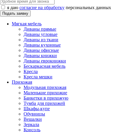
я даю
согласие на обработку
персональных данных
Мягкая мебель
Диваны прямые
Диваны угловые
Диваны из ткани
Диваны кухонные
Диваны офисные
Диваны книжки
Диваны еврокнижки
Бескаркасная мебель
Кресла
Кресла мешки
Прихожая
Модульная прихожая
Маленькие прихожие
Банкетки в прихожую
Тумба для прихожей
Шкафы-купе
Обувницы
Вешалки
Зеркала
Консоль