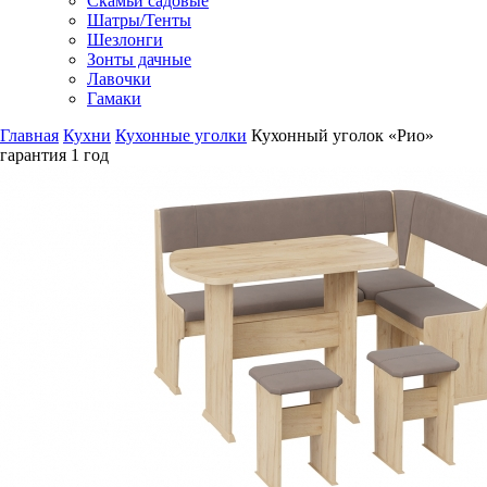
Скамьи садовые
Шатры/Тенты
Шезлонги
Зонты дачные
Лавочки
Гамаки
Главная
Кухни
Кухонные уголки
Кухонный уголок «Рио»
гарантия
1 год