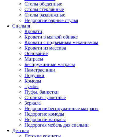
Столы обеденные
Столы стеклянные
Столы раздвижные
Недорогие барные стулья
Спальня
Кровати
Кровати в мягкой обивке
Кровати с подъемным механизмом
Кровати из массива
Основание
Матрасы
Беспружинные матрасы
Наматрасники
Подушки
Комоды
Тумбы
Пуфы, банкетки
Столики туалетные
Зеркала
Недорогие беспружинные матрасы
Недорогие комоды
Недорогие матрасы
Недорогая мебель для спальни
Детская
Детские комнаты