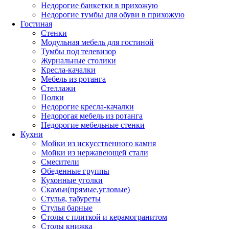
Недорогие банкетки в прихожую
Недорогие тумбы для обуви в прихожую
Гостиная
Стенки
Модульная мебель для гостиной
Тумбы под телевизор
Журнальные столики
Кресла-качалки
Мебель из ротанга
Стеллажи
Полки
Недорогие кресла-качалки
Недорогая мебель из ротанга
Недорогие мебельные стенки
Кухни
Мойки из искусственного камня
Мойки из нержавеющей стали
Смесители
Обеденные группы
Кухонные уголки
Скамьи(прямые,угловые)
Стулья, табуреты
Стулья барные
Столы с плиткой и керамогранитом
Столы книжка