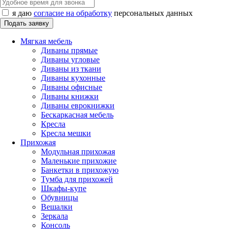
я даю
согласие на обработку
персональных данных
Мягкая мебель
Диваны прямые
Диваны угловые
Диваны из ткани
Диваны кухонные
Диваны офисные
Диваны книжки
Диваны еврокнижки
Бескаркасная мебель
Кресла
Кресла мешки
Прихожая
Модульная прихожая
Маленькие прихожие
Банкетки в прихожую
Тумба для прихожей
Шкафы-купе
Обувницы
Вешалки
Зеркала
Консоль