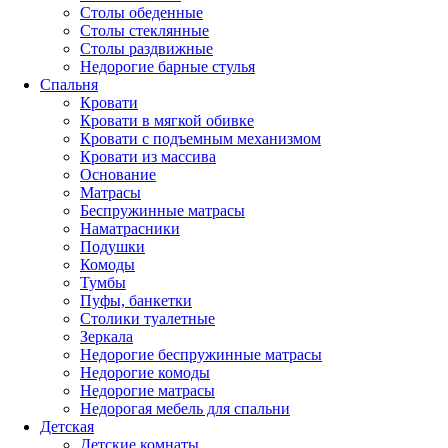
Столы обеденные
Столы стеклянные
Столы раздвижные
Недорогие барные стулья
Спальня
Кровати
Кровати в мягкой обивке
Кровати с подъемным механизмом
Кровати из массива
Основание
Матрасы
Беспружинные матрасы
Наматрасники
Подушки
Комоды
Тумбы
Пуфы, банкетки
Столики туалетные
Зеркала
Недорогие беспружинные матрасы
Недорогие комоды
Недорогие матрасы
Недорогая мебель для спальни
Детская
Детские комнаты