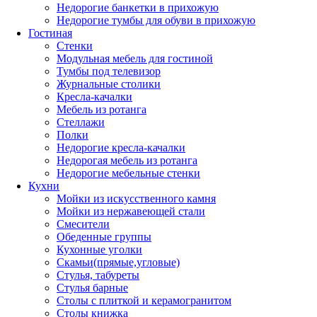
Недорогие банкетки в прихожую
Недорогие тумбы для обуви в прихожую
Гостиная
Стенки
Модульная мебель для гостиной
Тумбы под телевизор
Журнальные столики
Кресла-качалки
Мебель из ротанга
Стеллажи
Полки
Недорогие кресла-качалки
Недорогая мебель из ротанга
Недорогие мебельные стенки
Кухни
Мойки из искусственного камня
Мойки из нержавеющей стали
Смесители
Обеденные группы
Кухонные уголки
Скамьи(прямые,угловые)
Стулья, табуреты
Стулья барные
Столы с плиткой и керамогранитом
Столы книжка