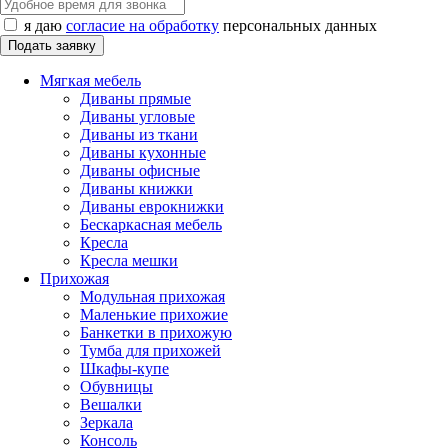
я даю
согласие на обработку
персональных данных
Мягкая мебель
Диваны прямые
Диваны угловые
Диваны из ткани
Диваны кухонные
Диваны офисные
Диваны книжки
Диваны еврокнижки
Бескаркасная мебель
Кресла
Кресла мешки
Прихожая
Модульная прихожая
Маленькие прихожие
Банкетки в прихожую
Тумба для прихожей
Шкафы-купе
Обувницы
Вешалки
Зеркала
Консоль