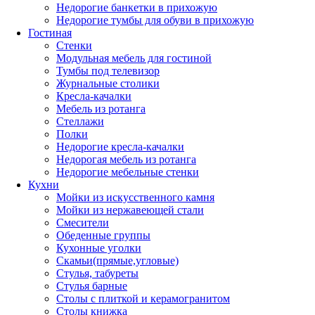
Недорогие банкетки в прихожую
Недорогие тумбы для обуви в прихожую
Гостиная
Стенки
Модульная мебель для гостиной
Тумбы под телевизор
Журнальные столики
Кресла-качалки
Мебель из ротанга
Стеллажи
Полки
Недорогие кресла-качалки
Недорогая мебель из ротанга
Недорогие мебельные стенки
Кухни
Мойки из искусственного камня
Мойки из нержавеющей стали
Смесители
Обеденные группы
Кухонные уголки
Скамьи(прямые,угловые)
Стулья, табуреты
Стулья барные
Столы с плиткой и керамогранитом
Столы книжка