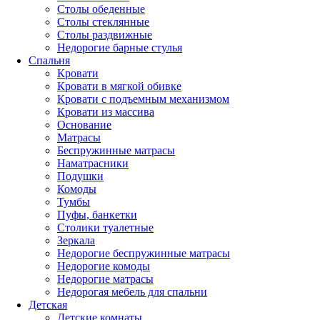
Столы обеденные
Столы стеклянные
Столы раздвижные
Недорогие барные стулья
Спальня
Кровати
Кровати в мягкой обивке
Кровати с подъемным механизмом
Кровати из массива
Основание
Матрасы
Беспружинные матрасы
Наматрасники
Подушки
Комоды
Тумбы
Пуфы, банкетки
Столики туалетные
Зеркала
Недорогие беспружинные матрасы
Недорогие комоды
Недорогие матрасы
Недорогая мебель для спальни
Детская
Детские комнаты