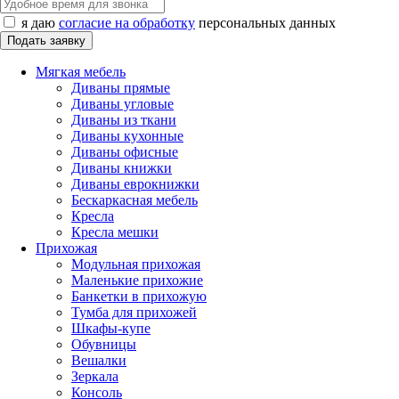
я даю
согласие на обработку
персональных данных
Мягкая мебель
Диваны прямые
Диваны угловые
Диваны из ткани
Диваны кухонные
Диваны офисные
Диваны книжки
Диваны еврокнижки
Бескаркасная мебель
Кресла
Кресла мешки
Прихожая
Модульная прихожая
Маленькие прихожие
Банкетки в прихожую
Тумба для прихожей
Шкафы-купе
Обувницы
Вешалки
Зеркала
Консоль