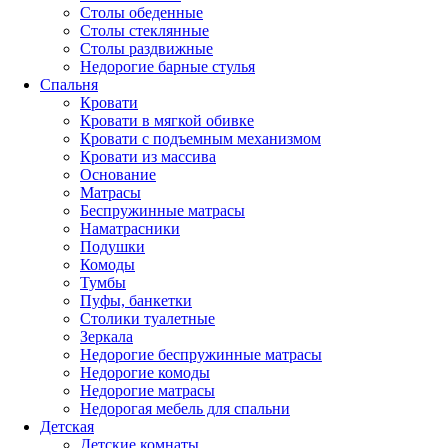
Столы обеденные
Столы стеклянные
Столы раздвижные
Недорогие барные стулья
Спальня
Кровати
Кровати в мягкой обивке
Кровати с подъемным механизмом
Кровати из массива
Основание
Матрасы
Беспружинные матрасы
Наматрасники
Подушки
Комоды
Тумбы
Пуфы, банкетки
Столики туалетные
Зеркала
Недорогие беспружинные матрасы
Недорогие комоды
Недорогие матрасы
Недорогая мебель для спальни
Детская
Детские комнаты