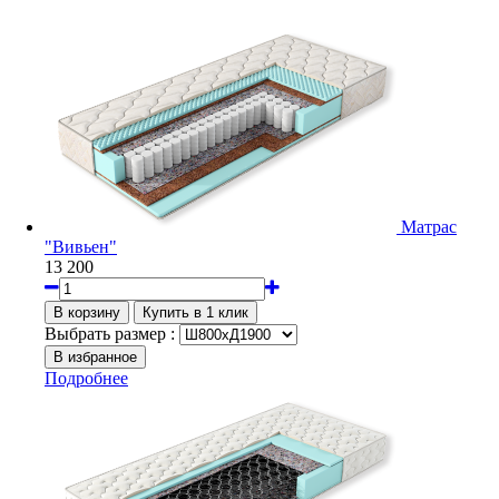
Матрас
"Вивьен"
13 200
Выбрать размер :
Подробнее