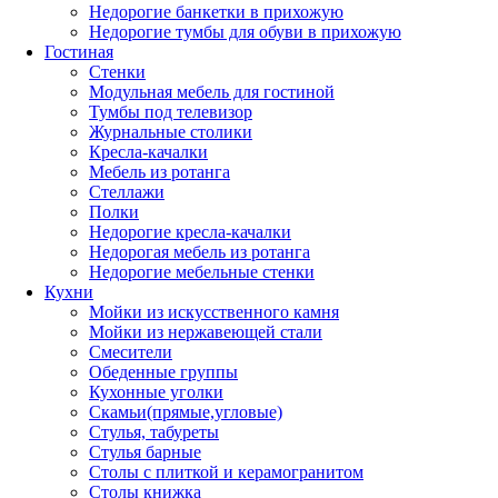
Недорогие банкетки в прихожую
Недорогие тумбы для обуви в прихожую
Гостиная
Стенки
Модульная мебель для гостиной
Тумбы под телевизор
Журнальные столики
Кресла-качалки
Мебель из ротанга
Стеллажи
Полки
Недорогие кресла-качалки
Недорогая мебель из ротанга
Недорогие мебельные стенки
Кухни
Мойки из искусственного камня
Мойки из нержавеющей стали
Смесители
Обеденные группы
Кухонные уголки
Скамьи(прямые,угловые)
Стулья, табуреты
Стулья барные
Столы с плиткой и керамогранитом
Столы книжка