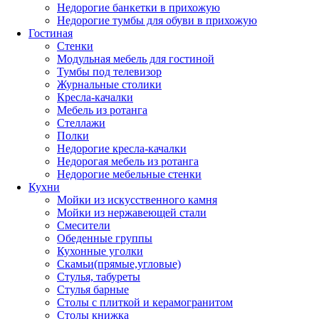
Недорогие банкетки в прихожую
Недорогие тумбы для обуви в прихожую
Гостиная
Стенки
Модульная мебель для гостиной
Тумбы под телевизор
Журнальные столики
Кресла-качалки
Мебель из ротанга
Стеллажи
Полки
Недорогие кресла-качалки
Недорогая мебель из ротанга
Недорогие мебельные стенки
Кухни
Мойки из искусственного камня
Мойки из нержавеющей стали
Смесители
Обеденные группы
Кухонные уголки
Скамьи(прямые,угловые)
Стулья, табуреты
Стулья барные
Столы с плиткой и керамогранитом
Столы книжка