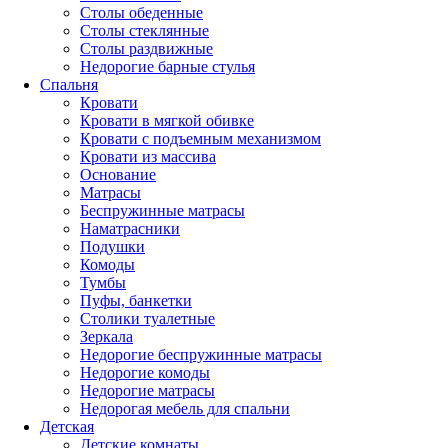
Столы обеденные
Столы стеклянные
Столы раздвижные
Недорогие барные стулья
Спальня
Кровати
Кровати в мягкой обивке
Кровати с подъемным механизмом
Кровати из массива
Основание
Матрасы
Беспружинные матрасы
Наматрасники
Подушки
Комоды
Тумбы
Пуфы, банкетки
Столики туалетные
Зеркала
Недорогие беспружинные матрасы
Недорогие комоды
Недорогие матрасы
Недорогая мебель для спальни
Детская
Детские комнаты