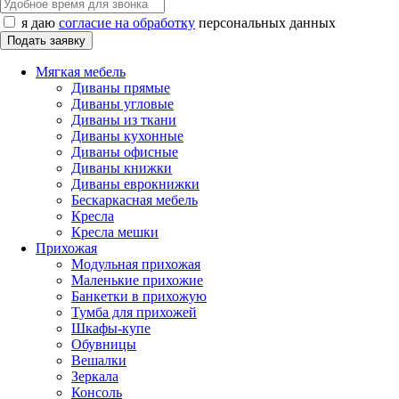
я даю
согласие на обработку
персональных данных
Мягкая мебель
Диваны прямые
Диваны угловые
Диваны из ткани
Диваны кухонные
Диваны офисные
Диваны книжки
Диваны еврокнижки
Бескаркасная мебель
Кресла
Кресла мешки
Прихожая
Модульная прихожая
Маленькие прихожие
Банкетки в прихожую
Тумба для прихожей
Шкафы-купе
Обувницы
Вешалки
Зеркала
Консоль