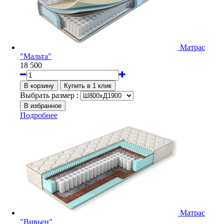
Матрас
"Мальта"
18 500
Выбрать размер :
Подробнее
Матрас
"Вивьен"