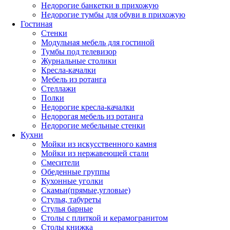
Недорогие банкетки в прихожую
Недорогие тумбы для обуви в прихожую
Гостиная
Стенки
Модульная мебель для гостиной
Тумбы под телевизор
Журнальные столики
Кресла-качалки
Мебель из ротанга
Стеллажи
Полки
Недорогие кресла-качалки
Недорогая мебель из ротанга
Недорогие мебельные стенки
Кухни
Мойки из искусственного камня
Мойки из нержавеющей стали
Смесители
Обеденные группы
Кухонные уголки
Скамьи(прямые,угловые)
Стулья, табуреты
Стулья барные
Столы с плиткой и керамогранитом
Столы книжка