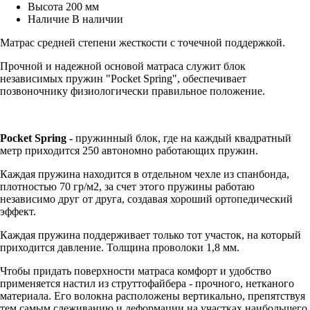
Высота
200 мм
Наличие
В наличии
Матрас средней степени жесткости с точечной поддержкой.
Прочной и надежной основой матраса служит блок
независимых пружин "Pocket Spring", обеспечивает
позвоночнику физиологически правильное положение.
Pocket Spring -
пружинный блок, где на каждый квадратный
метр приходится 250 автономно работающих пружин.
Каждая пружина находится в отдельном чехле из спанбонда,
плотностью 70 гр/м2, за счет этого пружины работаю
независимо друг от друга, создавая хороший ортопедический
эффект.
Каждая пружина поддерживает только тот участок, на который
приходится давление. Толщина проволоки 1,8 мм.
Чтобы придать поверхности матраса комфорт и удобство
применяется настил из струттофайбера - прочного, нетканого
материала. Его волокна расположены вертикально, препятствуя
тем самым слеживанию и деформации на участках наибольшего