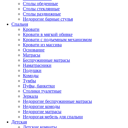
Столы обеденные
Столы стеклянные
Столы раздвижные
Недорогие барные стулья
Спальня
Кровати
Кровати в мягкой обивке
Кровати с подъемным механизмом
Кровати из массива
Основание
Матрасы
Беспружинные матрасы
Наматрасники
Подушки
Комоды
Тумбы
Пуфы, банкетки
Столики туалетные
Зеркала
Недорогие беспружинные матрасы
Недорогие комоды
Недорогие матрасы
Недорогая мебель для спальни
Детская
Детские комнаты