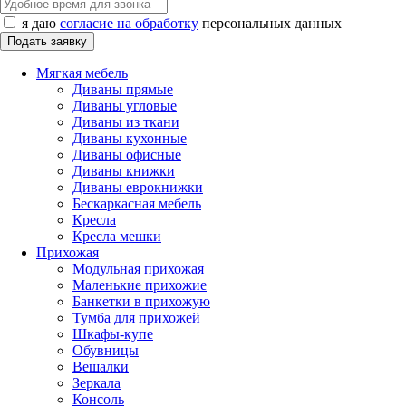
я даю
согласие на обработку
персональных данных
Мягкая мебель
Диваны прямые
Диваны угловые
Диваны из ткани
Диваны кухонные
Диваны офисные
Диваны книжки
Диваны еврокнижки
Бескаркасная мебель
Кресла
Кресла мешки
Прихожая
Модульная прихожая
Маленькие прихожие
Банкетки в прихожую
Тумба для прихожей
Шкафы-купе
Обувницы
Вешалки
Зеркала
Консоль