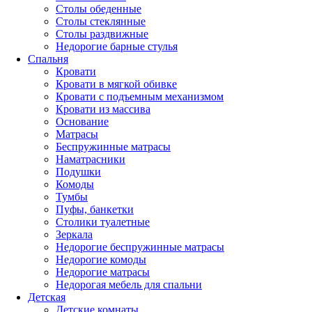
Столы обеденные
Столы стеклянные
Столы раздвижные
Недорогие барные стулья
Спальня
Кровати
Кровати в мягкой обивке
Кровати с подъемным механизмом
Кровати из массива
Основание
Матрасы
Беспружинные матрасы
Наматрасники
Подушки
Комоды
Тумбы
Пуфы, банкетки
Столики туалетные
Зеркала
Недорогие беспружинные матрасы
Недорогие комоды
Недорогие матрасы
Недорогая мебель для спальни
Детская
Детские комнаты