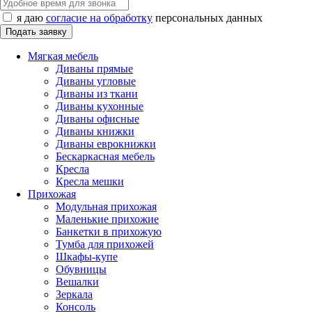
я даю
согласие на обработку
персональных данных
Мягкая мебель
Диваны прямые
Диваны угловые
Диваны из ткани
Диваны кухонные
Диваны офисные
Диваны книжки
Диваны еврокнижки
Бескаркасная мебель
Кресла
Кресла мешки
Прихожая
Модульная прихожая
Маленькие прихожие
Банкетки в прихожую
Тумба для прихожей
Шкафы-купе
Обувницы
Вешалки
Зеркала
Консоль