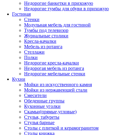
Недорогие банкетки в прихожую
Недорогие тумбы для обуви в прихожую
Гостиная
Стенки
Модульная мебель для гостиной
Тумбы под телевизор
Журнальные столики
Кресла-качалки
Мебель из ротанга
Стеллажи
Полки
Недорогие кресла-качалки
Недорогая мебель из ротанга
Недорогие мебельные стенки
Кухни
Мойки из искусственного камня
Мойки из нержавеющей стали
Смесители
Обеденные группы
Кухонные уголки
Скамьи(прямые,угловые)
Стулья, табуреты
Стулья барные
Столы с плиткой и керамогранитом
Столы книжка