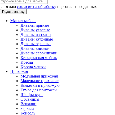
я даю
согласие на обработку
персональных данных
Мягкая мебель
Диваны прямые
Диваны угловые
Диваны из ткани
Диваны кухонные
Диваны офисные
Диваны книжки
Диваны еврокнижки
Бескаркасная мебель
Кресла
Кресла мешки
Прихожая
Модульная прихожая
Маленькие прихожие
Банкетки в прихожую
Тумба для прихожей
Шкафы-купе
Обувницы
Вешалки
Зеркала
Консоль