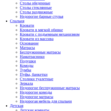
Столы обеденные
Столы стеклянные
Столы раздвижные
Недорогие барные стулья
Спальня
Кровати
Кровати в мягкой обивке
Кровати с подъемным механизмом
Кровати из массива
Основание
Матрасы
Беспружинные матрасы
Наматрасники
Подушки
Комоды
Тумбы
Пуфы, банкетки
Столики туалетные
Зеркала
Недорогие беспружинные матрасы
Недорогие комоды
Недорогие матрасы
Недорогая мебель для спальни
Детская
Детские комнаты