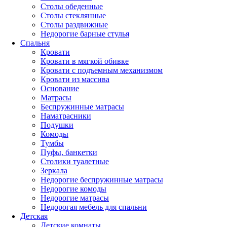
Столы обеденные
Столы стеклянные
Столы раздвижные
Недорогие барные стулья
Спальня
Кровати
Кровати в мягкой обивке
Кровати с подъемным механизмом
Кровати из массива
Основание
Матрасы
Беспружинные матрасы
Наматрасники
Подушки
Комоды
Тумбы
Пуфы, банкетки
Столики туалетные
Зеркала
Недорогие беспружинные матрасы
Недорогие комоды
Недорогие матрасы
Недорогая мебель для спальни
Детская
Детские комнаты