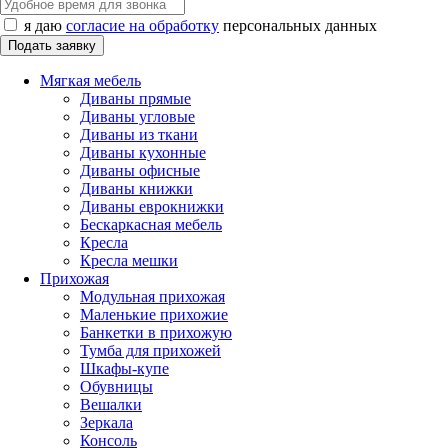
я даю
согласие на обработку
персональных данных
Мягкая мебель
Диваны прямые
Диваны угловые
Диваны из ткани
Диваны кухонные
Диваны офисные
Диваны книжки
Диваны еврокнижки
Бескаркасная мебель
Кресла
Кресла мешки
Прихожая
Модульная прихожая
Маленькие прихожие
Банкетки в прихожую
Тумба для прихожей
Шкафы-купе
Обувницы
Вешалки
Зеркала
Консоль