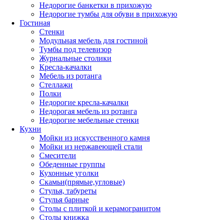
Недорогие банкетки в прихожую
Недорогие тумбы для обуви в прихожую
Гостиная
Стенки
Модульная мебель для гостиной
Тумбы под телевизор
Журнальные столики
Кресла-качалки
Мебель из ротанга
Стеллажи
Полки
Недорогие кресла-качалки
Недорогая мебель из ротанга
Недорогие мебельные стенки
Кухни
Мойки из искусственного камня
Мойки из нержавеющей стали
Смесители
Обеденные группы
Кухонные уголки
Скамьи(прямые,угловые)
Стулья, табуреты
Стулья барные
Столы с плиткой и керамогранитом
Столы книжка