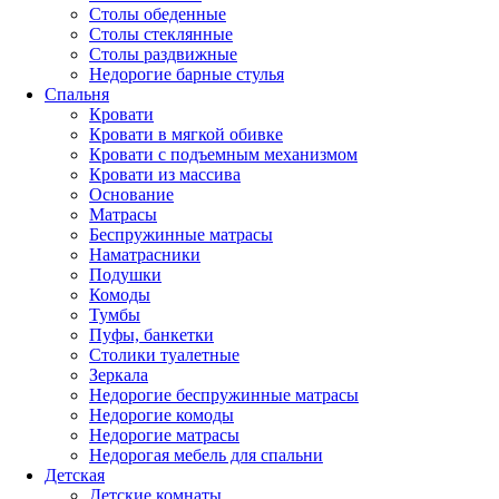
Столы обеденные
Столы стеклянные
Столы раздвижные
Недорогие барные стулья
Спальня
Кровати
Кровати в мягкой обивке
Кровати с подъемным механизмом
Кровати из массива
Основание
Матрасы
Беспружинные матрасы
Наматрасники
Подушки
Комоды
Тумбы
Пуфы, банкетки
Столики туалетные
Зеркала
Недорогие беспружинные матрасы
Недорогие комоды
Недорогие матрасы
Недорогая мебель для спальни
Детская
Детские комнаты