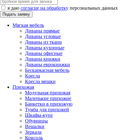
я даю
согласие на обработку
персональных данных
Мягкая мебель
Диваны прямые
Диваны угловые
Диваны из ткани
Диваны кухонные
Диваны офисные
Диваны книжки
Диваны еврокнижки
Бескаркасная мебель
Кресла
Кресла мешки
Прихожая
Модульная прихожая
Маленькие прихожие
Банкетки в прихожую
Тумба для прихожей
Шкафы-купе
Обувницы
Вешалки
Зеркала
Консоль