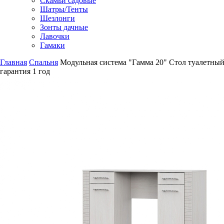
Скамьи садовые
Шатры/Тенты
Шезлонги
Зонты дачные
Лавочки
Гамаки
Главная
Спальня
Модульная система "Гамма 20" Стол туалетны
гарантия
1 год