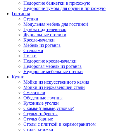
Недорогие банкетки в прихожую
Недорогие тумбы для обуви в прихожую
Гостиная
Стенки
Модульная мебель для гостиной
Тумбы под телевизор
Журнальные столики
Кресла-качалки
Мебель из ротанга
Стеллажи
Полки
Недорогие кресла-качалки
Недорогая мебель из ротанга
Недорогие мебельные стенки
Кухни
Мойки из искусственного камня
Мойки из нержавеющей стали
Смесители
Обеденные группы
Кухонные уголки
Скамьи(прямые,угловые)
Стулья, табуреты
Стулья барные
Столы с плиткой и керамогранитом
Столы книжка