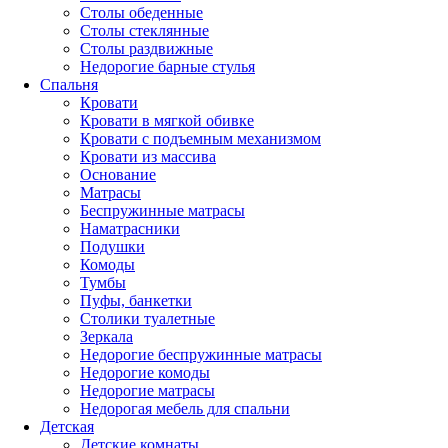
Столы обеденные
Столы стеклянные
Столы раздвижные
Недорогие барные стулья
Спальня
Кровати
Кровати в мягкой обивке
Кровати с подъемным механизмом
Кровати из массива
Основание
Матрасы
Беспружинные матрасы
Наматрасники
Подушки
Комоды
Тумбы
Пуфы, банкетки
Столики туалетные
Зеркала
Недорогие беспружинные матрасы
Недорогие комоды
Недорогие матрасы
Недорогая мебель для спальни
Детская
Детские комнаты