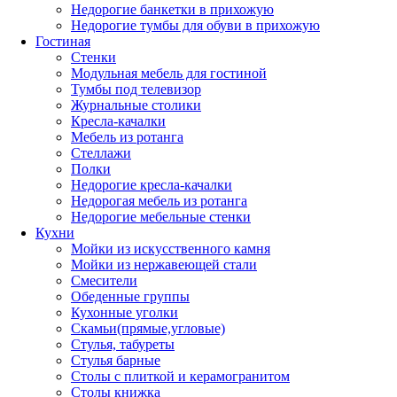
Недорогие банкетки в прихожую
Недорогие тумбы для обуви в прихожую
Гостиная
Стенки
Модульная мебель для гостиной
Тумбы под телевизор
Журнальные столики
Кресла-качалки
Мебель из ротанга
Стеллажи
Полки
Недорогие кресла-качалки
Недорогая мебель из ротанга
Недорогие мебельные стенки
Кухни
Мойки из искусственного камня
Мойки из нержавеющей стали
Смесители
Обеденные группы
Кухонные уголки
Скамьи(прямые,угловые)
Стулья, табуреты
Стулья барные
Столы с плиткой и керамогранитом
Столы книжка