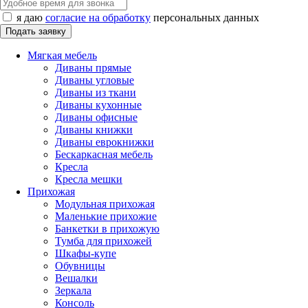
я даю
согласие на обработку
персональных данных
Мягкая мебель
Диваны прямые
Диваны угловые
Диваны из ткани
Диваны кухонные
Диваны офисные
Диваны книжки
Диваны еврокнижки
Бескаркасная мебель
Кресла
Кресла мешки
Прихожая
Модульная прихожая
Маленькие прихожие
Банкетки в прихожую
Тумба для прихожей
Шкафы-купе
Обувницы
Вешалки
Зеркала
Консоль