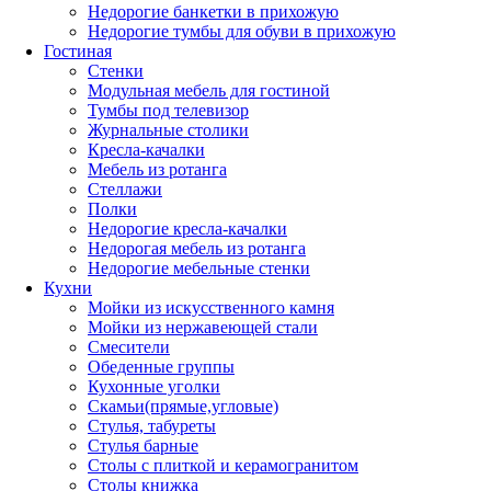
Недорогие банкетки в прихожую
Недорогие тумбы для обуви в прихожую
Гостиная
Стенки
Модульная мебель для гостиной
Тумбы под телевизор
Журнальные столики
Кресла-качалки
Мебель из ротанга
Стеллажи
Полки
Недорогие кресла-качалки
Недорогая мебель из ротанга
Недорогие мебельные стенки
Кухни
Мойки из искусственного камня
Мойки из нержавеющей стали
Смесители
Обеденные группы
Кухонные уголки
Скамьи(прямые,угловые)
Стулья, табуреты
Стулья барные
Столы с плиткой и керамогранитом
Столы книжка