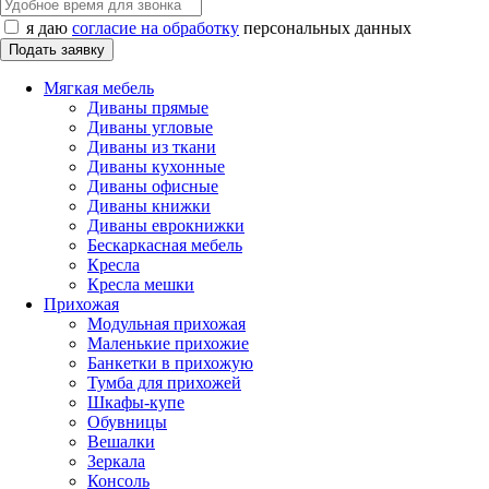
я даю
согласие на обработку
персональных данных
Мягкая мебель
Диваны прямые
Диваны угловые
Диваны из ткани
Диваны кухонные
Диваны офисные
Диваны книжки
Диваны еврокнижки
Бескаркасная мебель
Кресла
Кресла мешки
Прихожая
Модульная прихожая
Маленькие прихожие
Банкетки в прихожую
Тумба для прихожей
Шкафы-купе
Обувницы
Вешалки
Зеркала
Консоль