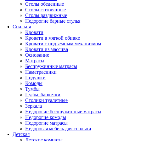
Столы обеденные
Столы стеклянные
Столы раздвижные
Недорогие барные стулья
Спальня
Кровати
Кровати в мягкой обивке
Кровати с подъемным механизмом
Кровати из массива
Основание
Матрасы
Беспружинные матрасы
Наматрасники
Подушки
Комоды
Тумбы
Пуфы, банкетки
Столики туалетные
Зеркала
Недорогие беспружинные матрасы
Недорогие комоды
Недорогие матрасы
Недорогая мебель для спальни
Детская
Детские комнаты