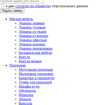
я даю
согласие на обработку
персональных данных
Мягкая мебель
Диваны прямые
Диваны угловые
Диваны из ткани
Диваны кухонные
Диваны офисные
Диваны книжки
Диваны еврокнижки
Бескаркасная мебель
Кресла
Кресла мешки
Прихожая
Модульная прихожая
Маленькие прихожие
Банкетки в прихожую
Тумба для прихожей
Шкафы-купе
Обувницы
Вешалки
Зеркала
Консоль