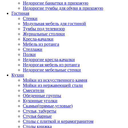
Недорогие банкетки в прихожую
Недорогие тумбы для обуви в прихожую
Гостиная
Стенки
Модульная мебель для гостиной
Тумбы под телевизор
Журнальные столики
Кресла-качалки
Мебель из ротанга
Стеллажи
Полки
Недорогие кресла-качалки
Недорогая мебель из ротанга
Недорогие мебельные стенки
Кухни
Мойки из искусственного камня
Мойки из нержавеющей стали
Смесители
Обеденные группы
Кухонные уголки
Скамьи(прямые,угловые)
Стулья, табуреты
Стулья барные
Столы с плиткой и керамогранитом
Столы книжка