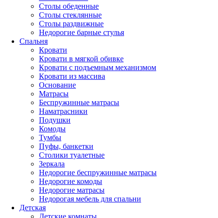
Столы обеденные
Столы стеклянные
Столы раздвижные
Недорогие барные стулья
Спальня
Кровати
Кровати в мягкой обивке
Кровати с подъемным механизмом
Кровати из массива
Основание
Матрасы
Беспружинные матрасы
Наматрасники
Подушки
Комоды
Тумбы
Пуфы, банкетки
Столики туалетные
Зеркала
Недорогие беспружинные матрасы
Недорогие комоды
Недорогие матрасы
Недорогая мебель для спальни
Детская
Детские комнаты