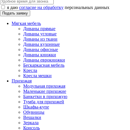
я даю
согласие на обработку
персональных данных
Мягкая мебель
Диваны прямые
Диваны угловые
Диваны из ткани
Диваны кухонные
Диваны офисные
Диваны книжки
Диваны еврокнижки
Бескаркасная мебель
Кресла
Кресла мешки
Прихожая
Модульная прихожая
Маленькие прихожие
Банкетки в прихожую
Тумба для прихожей
Шкафы-купе
Обувницы
Вешалки
Зеркала
Консоль