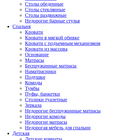
Столы обеденные
Столы стеклянные
Столы раздвижные
Недорогие барные стулья
Спальня
Кровати
Кровати в мягкой обивке
Кровати с подъемным механизмом
Кровати из массива
Основание
Матрасы
Беспружинные матрасы
Наматрасники
Подушки
Комоды
Тумбы
Пуфы, банкетки
Столики туалетные
Зеркала
Недорогие беспружинные матрасы
Недорогие комоды
Недорогие матрасы
Недорогая мебель для спальни
Детская
Детские комнаты