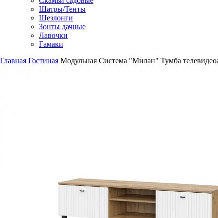
Скамьи садовые
Шатры/Тенты
Шезлонги
Зонты дачные
Лавочки
Гамаки
Главная
Гостиная
Модульная Система "Милан" Тумба телевидео